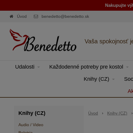
Nakupujte výh
Úvod
benedetto@benedetto.sk
Vaša spokojnosť j
Udalosti
Každodenné potreby pre kostol
Knihy (CZ)
Soc
Ak
Knihy (CZ)
Úvod
Knihy (CZ)
Audio / Video
Beletria