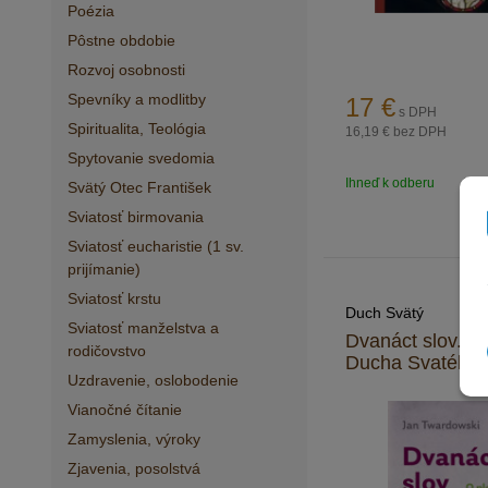
Poézia
Pôstne obdobie
Rozvoj osobnosti
Spevníky a modlitby
17
€
s DPH
Spiritualita, Teológia
16,19 €
bez DPH
Spytovanie svedomia
Ihneď k odberu
Obj.
Svätý Otec František
Sviatosť birmovania
Sviatosť eucharistie (1 sv.
prijímanie)
Sviatosť krstu
Duch Svätý
Sviatosť manželstva a
Dvanáct slov. O
rodičovstvo
Ducha Svatého
Uzdravenie, oslobodenie
Vianočné čítanie
Zamyslenia, výroky
Zjavenia, posolstvá