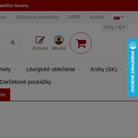
naného tovaru.
ovať
Obchodné podmienky
GDPR
Kontakt
Ceny v
€
Zoznamy
Môj účet
dmety
Liturgické oblečenie
Knihy (SK)
Darčekové poukážky
eme