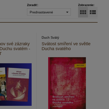
Zoradiť:
Zobrazenie:
Prednastavené
Duch Svätý
ov své zázraky
Svátost smíření ve světle
 Duchu svatém -
Ducha svatého
T