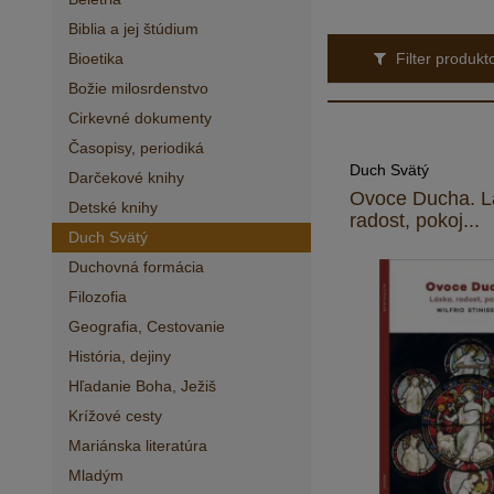
Biblia a jej štúdium
Bioetika
Filter produk
Božie milosrdenstvo
Cirkevné dokumenty
Časopisy, periodiká
Duch Svätý
Darčekové knihy
Ovoce Ducha. L
Detské knihy
radost, pokoj...
Duch Svätý
Duchovná formácia
Filozofia
Geografia, Cestovanie
História, dejiny
Hľadanie Boha, Ježiš
Krížové cesty
Mariánska literatúra
Mladým