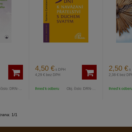
4,50
€
2,50
€
s DPH
s
4,29 €
bez DPH
2,38 €
bez DP
 čislo:
DRN-1798
Ihneď k odberu
Obj. čislo:
DRN-1986
Ihneď k odber
trana:
1
/
1