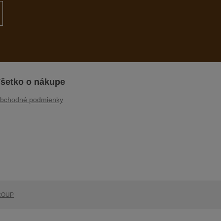
šetko o nákupe
bchodné podmienky
ROUP