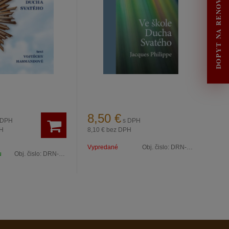
DOPYT NA RENOVÁCIU
8,50
€
 DPH
s DPH
H
8,10 €
bez DPH
Vypredané
Obj. čislo:
DRN-2093
u
Obj. čislo:
DRN-2055