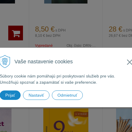
8,50
€
28
€
s DPH
s DP
8,10 €
bez DPH
26,67 €
bez D
Vypredané
Obj. čislo:
DRN-4328
 čislo:
DRN-3530
Ihneď k odber
Vaše nastavenie cookies
Súbory cookie nám pomáhajú pri poskytovaní služieb pre vás.
Umožňujú spoznať a zapamätať si vaše preferencie.
Duch Svätý
Duch Svätý
 plodech
9 dní k navázání
Očekávej
Prijať
Nastaviť
Odmietnuť
přátelství s Duchem
Ducha Sv
Svatým