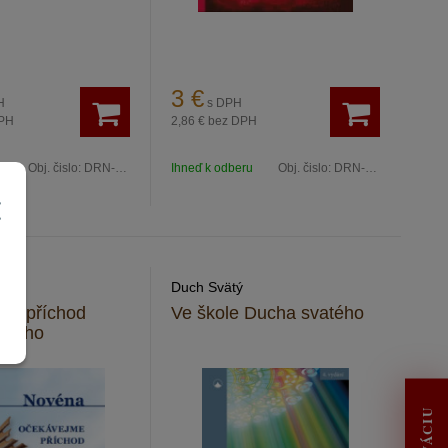
3
€
H
s DPH
PH
2,86 €
bez DPH
u
Obj. čislo:
DRN-3478
Ihneď k odberu
Obj. čislo:
DRN-3482
Duch Svätý
me příchod
Ve škole Ducha svatého
atého