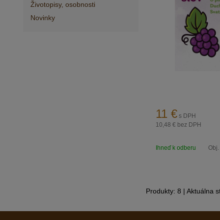
Životopisy, osobnosti
Novinky
11
€
s DPH
10,48 €
bez DPH
Ihneď k odberu
Obj.
Produkty:
8
| Aktuálna s