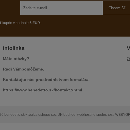
Chcem 5€
ať kupón v hodnote
5 EUR
.
Infolinka
V
Máte otázky?
O
Radi Vámpomôžeme.
Kontaktujte nás prostredníctvom formulára.
https://www.benedetto.sk/kontakt.xhtml
26 benedetto.sk •
tvorba eshopu cez UNIobchod
,
webhosting
spoločnosti
WEBYG