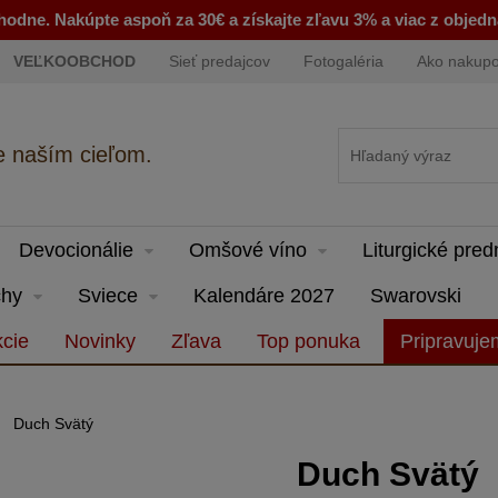
odne. Nakúpte aspoň za 30€ a získajte zľavu 3% a viac z objed
VEĽKOOBCHOD
Sieť predajcov
Fotogaléria
Ako nakup
e naším cieľom.
Devocionálie
Omšové víno
Liturgické pre
hy
Sviece
Kalendáre 2027
Swarovski
cie
Novinky
Zľava
Top ponuka
Pripravuj
Duch Svätý
Duch Svätý