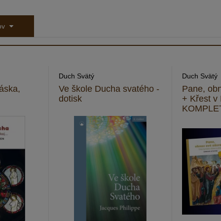
tov
Duch Svätý
Duch Svätý
áska,
Ve škole Ducha svatého -
Pane, obn
dotisk
+ Křest v
KOMPLE