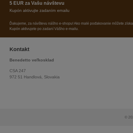
5 EUR za Vašu návštevu
Kupón aktivujte zadaním emailu
Ďakujeme, za návštevu nášho e-shopu! Ako malé poďakovanie môžete získ
Kupón aktivujete po zadaní Vášho e-mailu.
Kontakt
Benedetto veľkosklad
CSA 247
972 51 Handlová, Slovakia
© 20