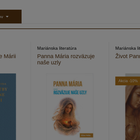
tov
Mariánska literatúra
Mariánska li
e Márii
Panna Mária rozväzuje
Život Pan
naše uzly
Akcia
-10%