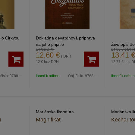
slo Cirkvou
Dôkladná deväťdňová príprava
na jeho prijatie
Životopis B
14 €
s DPH
14,90 €
s DPH
Márie
12,60
€
13,41
€
s DPH
12 €
bez DPH
12,77 €
bez D
 čislo:
9788082114709
Ihneď k odberu
Obj. čislo:
9788082118530
Ihneď k odber
Mariánska literatúra
Mariánska li
u
Magnifikat
Kecharit