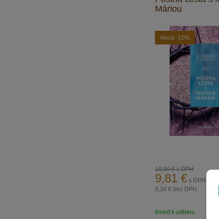
Máriou
Akcia
-10%
10,90 €
s DPH
9,81
€
s DPH
9,34 €
bez DPH
Ihneď k odberu
Obj.