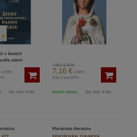
 v šiestich
podľa videní
7,95 €
s DPH
ej Anny Kataríny
7,16
€
s DPH
s DPH
ej
PH
6,81 €
bez DPH
u
Obj. čislo:
9788082118011
Ihneď k odberu
Obj. čislo:
9788089386147
teratúra
Mariánska literatúra
 si?
Mariánske zjavenia