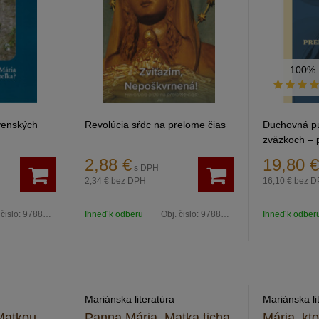
100%
venských
Revolúcia sŕdc na prelome čias
Duchovná púť
zväzkoch – 
blahoslaven
2,88
€
19,80
€
s DPH
Emmerichov
2,34 €
bez DPH
16,10 €
bez D
 čislo:
9788097170639
Ihneď k odberu
Obj. čislo:
9788089219421
Ihneď k odber
Mariánska literatúra
Mariánska li
Matkou
Panna Mária, Matka ticha
Mária, kto