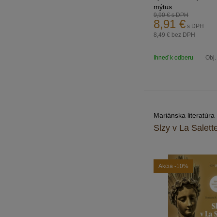
mýtus
9,90 €
s DPH
8,91
€
s DPH
8,49 €
bez DPH
Ihneď k odberu
Obj.
Mariánska literatúra
Slzy v La Salett
Akcia
-10%