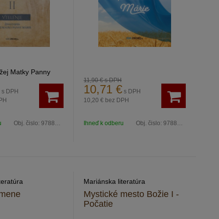
ožej Matky Panny
11,90 €
s DPH
10,71
€
s DPH
s DPH
PH
10,20 €
bez DPH
u
Obj. čislo:
9788082114082
Ihneď k odberu
Obj. čislo:
9788082113900
teratúra
Mariánska literatúra
omene
Mystické mesto Božie I -
Počatie