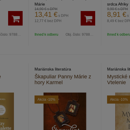
Márie
srdca Afriky
14,90 €
s DPH
9,90 €
s DPH
13,41
€
8,91
€
s DPH
s
12,77 €
bez DPH
8,49 €
bez DP
 čislo:
9788082113269
Ihneď k odberu
Obj. čislo:
9788082112989
Ihneď k odber
Mariánska literatúra
Mariánska li
e
Škapuliar Panny Márie z
Mystické 
hory Karmel
Vtelenie
Akcia
-10%
Akcia
-10%