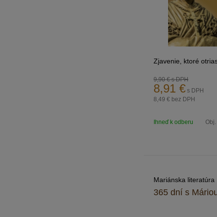
Zjavenie, ktoré otria
9,90 €
s DPH
8,91
€
s DPH
8,49 €
bez DPH
Ihneď k odberu
Obj.
Mariánska literatúra
365 dní s Mário