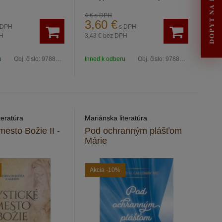
DOPYT NA RENOVÁCIU
4 €
s DPH
3,60
€
 DPH
s DPH
H
3,43 €
bez DPH
u
Obj. čislo:
9788082114297
Ihneď k odberu
Obj. čislo:
9788082117984
teratúra
Mariánska literatúra
mesto Božie II -
Pod ochranným plášťom
Márie
Akcia
-10%