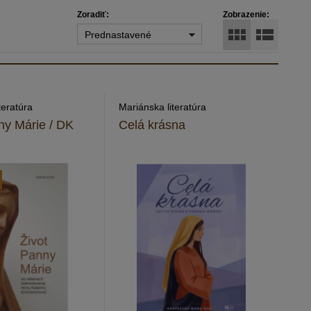
Zoradiť:
Zobrazenie:
Prednastavené
teratúra
Mariánska literatúra
ny Márie / DK
Celá krásna