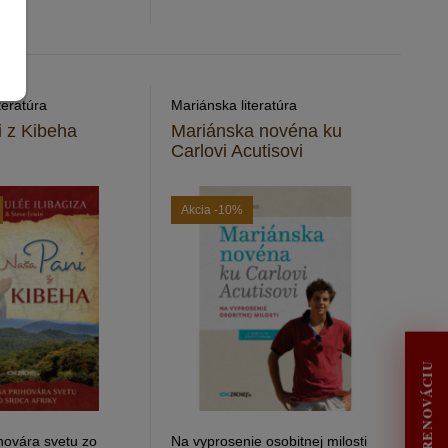
teratúra
Mariánska literatúra
 z Kibeha
Mariánska novéna ku
Carlovi Acutisovi
Akcia
-10%
hovára svetu zo
Na vyprosenie osobitnej milosti