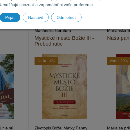
Umožňujú spoznať a zapamätať si vaše preferencie.
Prijať
Nastaviť
Odmietnuť
Mariánska literatúra
Mariánska li
Mystické mesto Božie III -
Naša pani
Prebodnutie
Akcia
-10%
Akcia
-10%
j nie sú
Životopis Božej Matky Panny
Mária sa pri