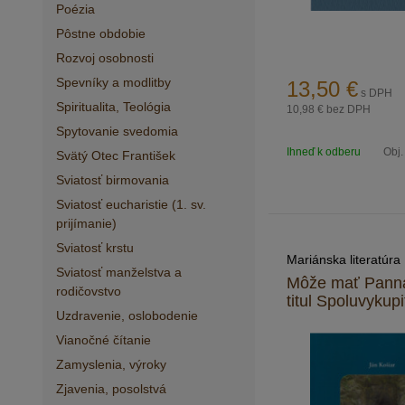
Poézia
Pôstne obdobie
Rozvoj osobnosti
Spevníky a modlitby
13,50
€
s DPH
Spiritualita, Teológia
10,98 €
bez DPH
Spytovanie svedomia
Ihneď k odberu
Obj.
Svätý Otec František
Sviatosť birmovania
Sviatosť eucharistie (1. sv.
prijímanie)
Sviatosť krstu
Mariánska literatúra
Sviatosť manželstva a
Môže mať Pann
rodičovstvo
titul Spoluvykup
Uzdravenie, oslobodenie
Vianočné čítanie
Zamyslenia, výroky
Zjavenia, posolstvá