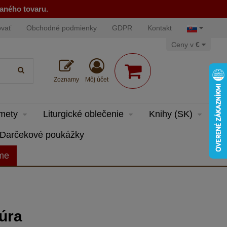
naného tovaru.
ovať
Obchodné podmienky
GDPR
Kontakt
Ceny v
€
Zoznamy
Môj účet
dmety
Liturgické oblečenie
Knihy (SK)
Darčekové poukážky
eme
túra