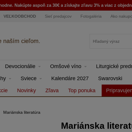
odne. Nakúpte aspoň za 30€ a získajte zľavu 3% a viac z objed
VEĽKOOBCHOD
Sieť predajcov
Fotogaléria
Ako nakup
e naším cieľom.
Devocionálie
Omšové víno
Liturgické pre
hy
Sviece
Kalendáre 2027
Swarovski
cie
Novinky
Zľava
Top ponuka
Pripravuj
Mariánska literatúra
Mariánska litera