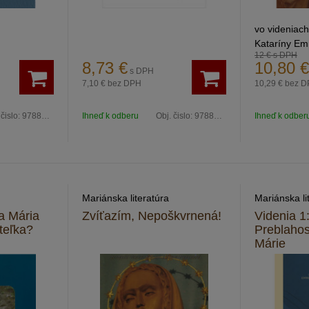
vo videniac
Kataríny Em
12 €
s DPH
8,73
€
10,80
€
s DPH
7,10 €
bez DPH
10,29 €
bez D
 čislo:
9788081616983
Ihneď k odberu
Obj. čislo:
9788089606269
Ihneď k odber
Mariánska literatúra
Mariánska li
a Mária
Zvíťazím, Nepoškvrnená!
Videnia 1:
iteľka?
Preblaho
Márie