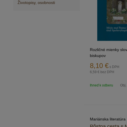
Životopisy, osobnosti
Rozličné mienky slo
biskupov
8,10
€
s DPH
6,59 €
bez DPH
Ihneď k odberu
Obj.
Mariánska literatúra
Pôstna cesta s 