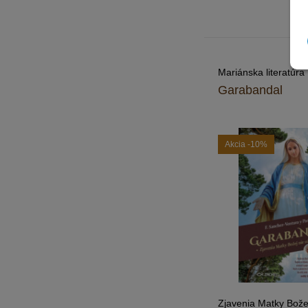
Mariánska literatúra
Garabandal
Akcia
-10%
Zjavenia Matky Bože