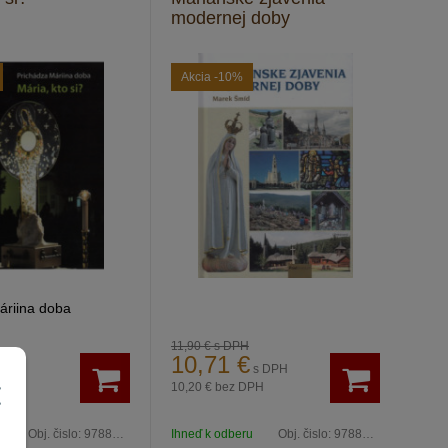
modernej doby
Akcia
-10%
áriina doba
11,90 €
s DPH
10,71
€
 DPH
s DPH
H
10,20 €
bez DPH
u
Obj. čislo:
9788057013884
Ihneď k odberu
Obj. čislo:
9788082180261