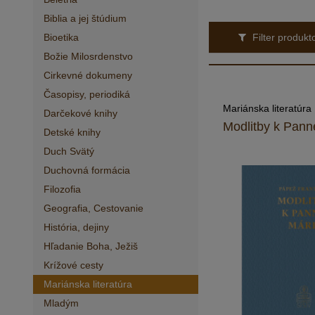
Biblia a jej štúdium
Bioetika
Filter produk
Božie Milosrdenstvo
Cirkevné dokumeny
Časopisy, periodiká
Mariánska literatúra
Darčekové knihy
Modlitby k Pann
Detské knihy
Duch Svätý
Duchovná formácia
Filozofia
Geografia, Cestovanie
História, dejiny
Hľadanie Boha, Ježiš
Krížové cesty
Mariánska literatúra
Mladým