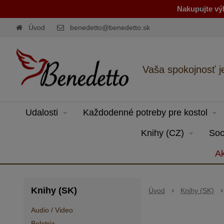
Nakupujte výh
Úvod
benedetto@benedetto.sk
Vaša spokojnosť j
Udalosti
Každodenné potreby pre kostol
Knihy (CZ)
Soc
Ak
Knihy (SK)
Úvod
Knihy (SK)
Audio / Video
Beletria