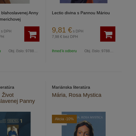
h blahoslavenej Anny
Lectio divina s Pannou Máriou
merichovej
9,81
€
s DPH
s DPH
PH
7,98 €
bez DPH
u
Obj. čislo:
9788081914324
Ihneď k odberu
Obj. čislo:
9788069022478
teratúra
Mariánska literatúra
 Život
Mária, Rosa Mystica
slavenej Panny
Akcia
-10%