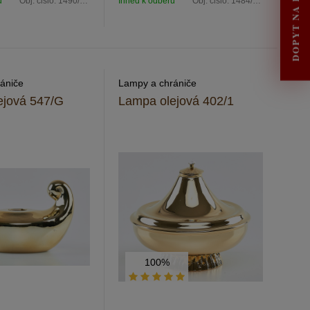
DOPYT NA RENOVÁCIU
u
Obj. čislo:
1490/červená
Ihneď k odberu
Obj. čislo:
1484/zelená
ániče
Lampy a chrániče
ejová 547/G
Lampa olejová 402/1
100%