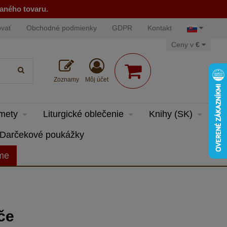
naného tovaru.
ovať
Obchodné podmienky
GDPR
Kontakt
Ceny v
€
Zoznamy
Môj účet
dmety
Liturgické oblečenie
Knihy (SK)
Darčekové poukážky
eme
če