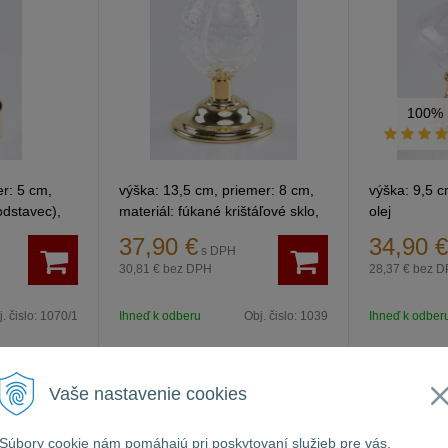
100%
r: 5 cm,
výška: 13,5 cm, priemer: 8 cm,
výška: 9,5 
odstavec),
materiál: fúkané krištáľové sklo,
olej
náplň: lampový olej
37,90
€
34,90
€
s DPH
30,81 €
bez DPH
28,37 €
bez D
. čislo:
1070/1
Ihneď k odberu
Obj. čislo:
1039
Ihneď k odber
Vaše nastavenie cookies
Lampy a chrániče
Lampy a chr
Súbory cookie nám pomáhajú pri poskytovaní služieb pre vás.