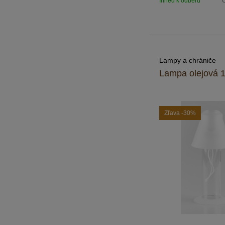
Ihneď k odberu
O
Lampy a chrániče
Lampa olejová 
Zľava
-30%