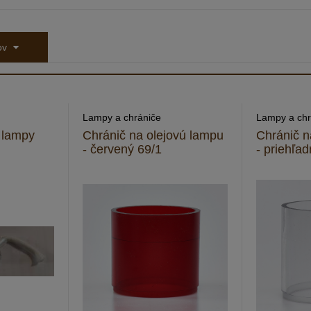
tov
Lampy a chrániče
Lampy a chr
j lampy
Chránič na olejovú lampu
Chránič n
- červený 69/1
- priehľa