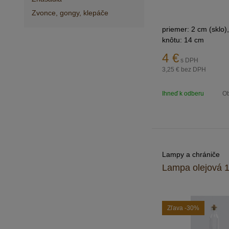
Zvonce, gongy, klepáče
priemer: 2 cm (sklo),
knôtu: 14 cm
4
€
s DPH
3,25 €
bez DPH
Ihneď k odberu
Ob
Lampy a chrániče
Lampa olejová 
Zľava
-30%