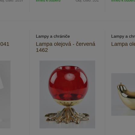
bj. čislo:
1057
Ihneď k odberu
Obj. čislo:
551
Ihneď k odber
Lampy a chrániče
Lampy a chr
1041
Lampa olejová - červená
Lampa ol
1462