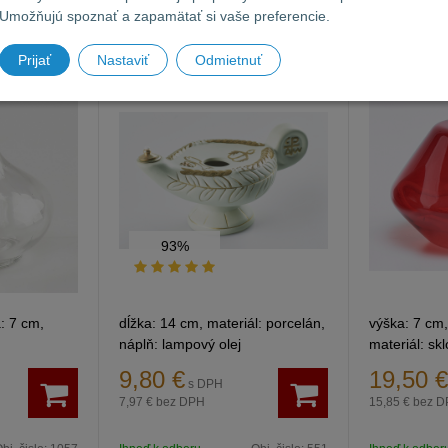
1057
Lampa olejová 551
Lampa ol
Umožňujú spoznať a zapamätať si vaše preferencie.
červená
Prijať
Nastaviť
Odmietnuť
93%
: 7 cm,
dĺžka: 14 cm, materiál: porcelán,
výška: 7 cm,
náplň: lampový olej
materiál: sk
olej.
9,80
€
19,50
€
s DPH
7,97 €
bez DPH
15,85 €
bez D