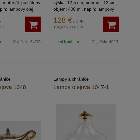
, materiál: pozlátený
výška: 12,5 cm, priemer: 12 cm,
plň: lampový olej
objem: 400 ml, náplň: lampový
olej, materiál: pozlátený
128
€
H
s DPH
PH
104,07 €
bez DPH
u
Obj. čislo:
547/G
Ihneď k odberu
Obj. čislo:
402/1
ániče
Lampy a chrániče
ejová 1048
Lampa olejová 1047-1