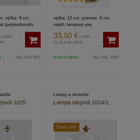
m, výška: 9 cm,
výška: 12 cm, priemer: 8 cm,
ast (polykarbonát)
náplň: lampový olej
33,50
€
s DPH
s DPH
PH
27,24 €
bez DPH
u
Obj. čislo:
68/1
Ihneď k odberu
Obj. čislo:
1045
ániče
Lampy a chrániče
ejová 1025
Lampa olejová 1024/1
Zľava
-30%