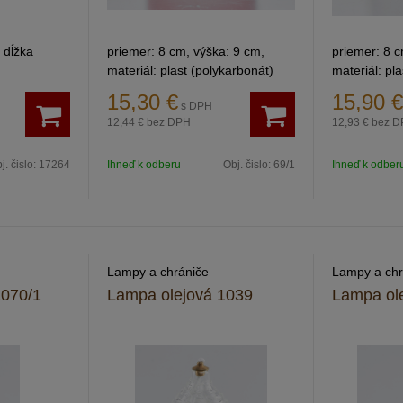
 dĺžka
priemer: 8 cm, výška: 9 cm,
priemer: 8 c
materiál: plast (polykarbonát)
materiál: pl
15,30
€
15,90
€
s DPH
12,44 €
bez DPH
12,93 €
bez D
j. čislo:
17264
Ihneď k odberu
Obj. čislo:
69/1
Ihneď k odber
Lampy a chrániče
Lampy a chr
1070/1
Lampa olejová 1039
Lampa ol