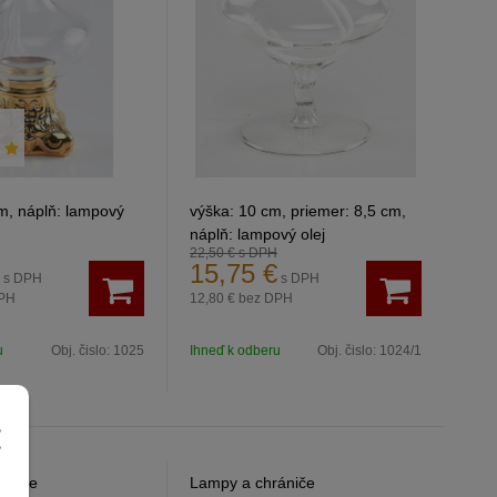
cm, náplň: lampový
výška: 10 cm, priemer: 8,5 cm,
náplň: lampový olej
22,50 €
s DPH
15,75
€
s DPH
s DPH
PH
12,80 €
bez DPH
u
Obj. čislo:
1025
Ihneď k odberu
Obj. čislo:
1024/1
ániče
Lampy a chrániče