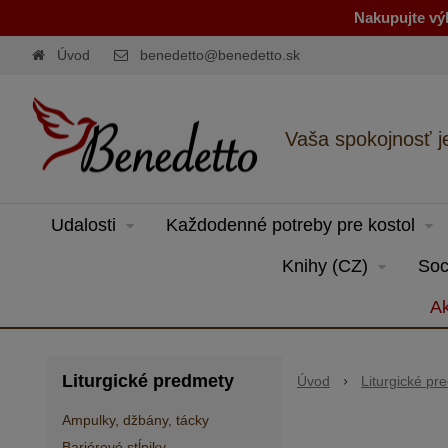
Nakupujte výh
Úvod
benedetto@benedetto.sk
Vaša spokojnosť j
Udalosti
Každodenné potreby pre kostol
Knihy (CZ)
Soc
Ak
Liturgické predmety
Úvod
Liturgické pr
Ampulky, džbány, tácky
Bariérové stĺpiky