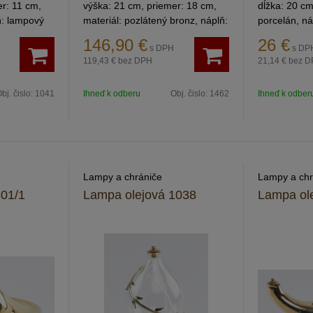
er: 11 cm,
výška: 21 cm, priemer: 18 cm,
dĺžka: 20 cm
ň: lampový
materiál: pozlátený bronz, náplň:
porcelán, ná
lampový olej. Lampu je možné
146,90
€
26
€
s DPH
s DP
zakúpiť aj samostatne bez
119,43 €
bez DPH
21,14 €
bez D
podstavca (obj.č.: 492).
bj. čislo:
1041
Ihneď k odberu
Obj. čislo:
1462
Ihneď k odber
Lampy a chrániče
Lampy a chr
401/1
Lampa olejová 1038
Lampa ol