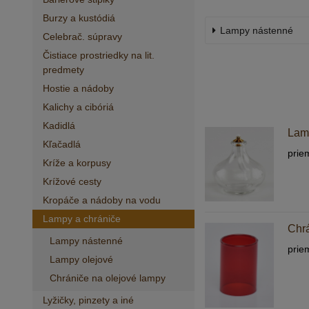
Burzy a kustódiá
Lampy nástenné
Celebrač. súpravy
Čistiace prostriedky na lit.
predmety
Hostie a nádoby
Kalichy a cibóriá
Kadidlá
Lam
Kľačadlá
prie
Kríže a korpusy
Krížové cesty
Kropáče a nádoby na vodu
Lampy a chrániče
Chrá
Lampy nástenné
prie
Lampy olejové
Chrániče na olejové lampy
Lyžičky, pinzety a iné