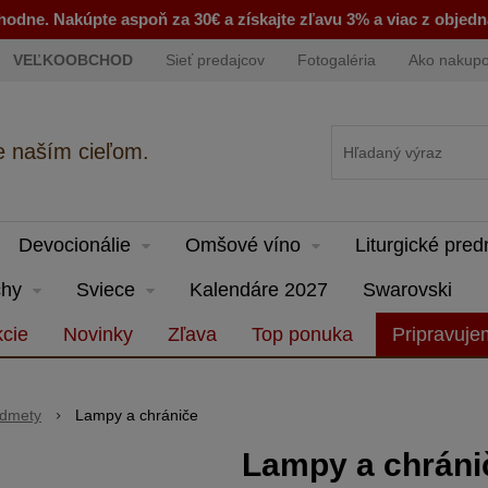
odne. Nakúpte aspoň za 30€ a získajte zľavu 3% a viac z objed
VEĽKOOBCHOD
Sieť predajcov
Fotogaléria
Ako nakup
e naším cieľom.
Devocionálie
Omšové víno
Liturgické pre
hy
Sviece
Kalendáre 2027
Swarovski
cie
Novinky
Zľava
Top ponuka
Pripravuj
edmety
Lampy a chrániče
Lampy a chráni