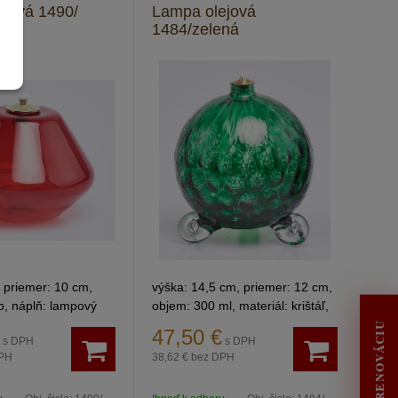
ejová 1490/
Lampa olejová
1484/zelená
 priemer: 10 cm,
výška: 14,5 cm, priemer: 12 cm,
lo, náplň: lampový
objem: 300 ml, materiál: krištáľ,
náplň: lampový olej.
47,50
€
s DPH
s DPH
PH
38,62 €
bez DPH