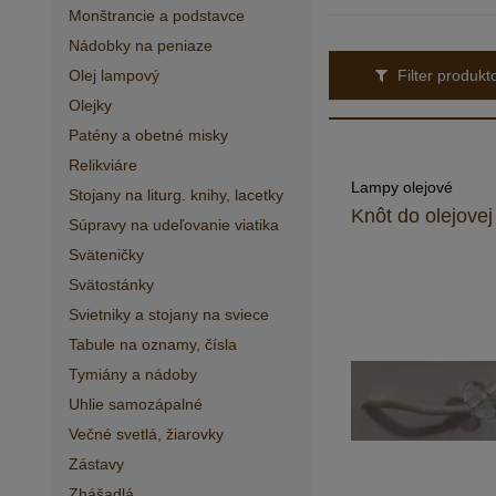
Monštrancie a podstavce
Nádobky na peniaze
Filter produk
Olej lampový
Olejky
Patény a obetné misky
Relikviáre
Lampy olejové
Stojany na liturg. knihy, lacetky
Knôt do olejove
Súpravy na udeľovanie viatika
Sväteničky
Svätostánky
Svietniky a stojany na sviece
Tabule na oznamy, čísla
Tymiány a nádoby
Uhlie samozápalné
Večné svetlá, žiarovky
Zástavy
Zhášadlá