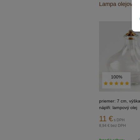
Lampa olejová 
100%
priemer: 7 cm, výška
náplň: lampový olej
11
€
s DPH
8,94 €
bez DPH