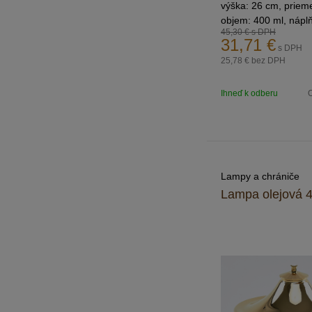
výška: 26 cm, priem
objem: 400 ml, nápl
45,30 €
s DPH
olej
31,71
€
s DPH
25,78 €
bez DPH
Ihneď k odberu
O
Lampy a chrániče
Lampa olejová 