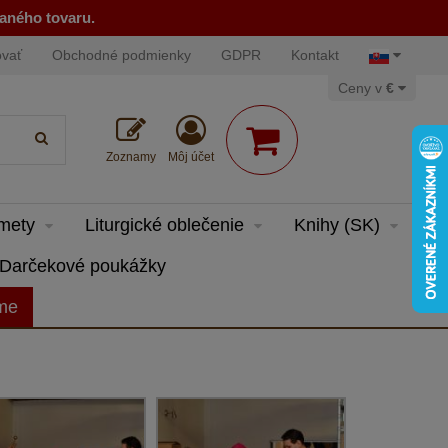
naného tovaru.
ovať
Obchodné podmienky
GDPR
Kontakt
Ceny v
€
Zoznamy
Môj účet
dmety
Liturgické oblečenie
Knihy (SK)
Darčekové poukážky
eme