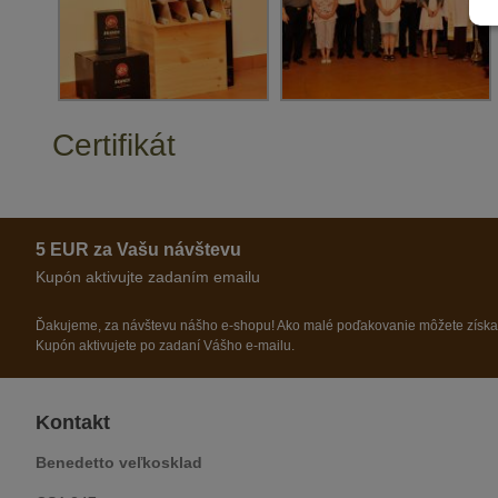
Certifikát
5 EUR za Vašu návštevu
Kupón aktivujte zadaním emailu
Ďakujeme, za návštevu nášho e-shopu! Ako malé poďakovanie môžete získ
Kupón aktivujete po zadaní Vášho e-mailu.
Kontakt
Benedetto veľkosklad