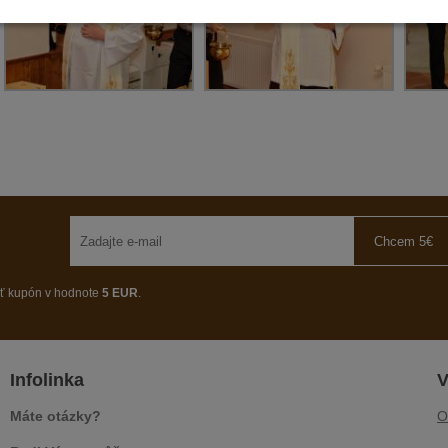
Chcem 5€
ať kupón v hodnote
5 EUR
.
Infolinka
V
Máte otázky?
O