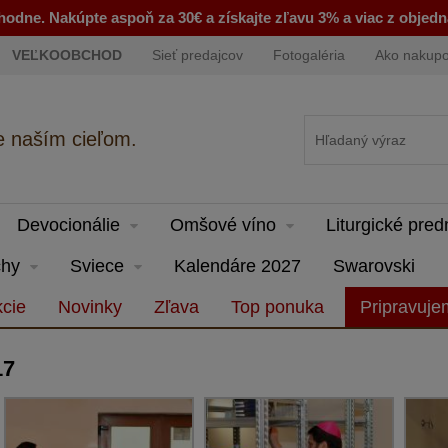
odne. Nakúpte aspoň za 30€ a získajte zľavu 3% a viac z objed
VEĽKOOBCHOD
Sieť predajcov
Fotogaléria
Ako nakup
e naším cieľom.
Devocionálie
Omšové víno
Liturgické pre
hy
Sviece
Kalendáre 2027
Swarovski
cie
Novinky
Zľava
Top ponuka
Pripravuj
17