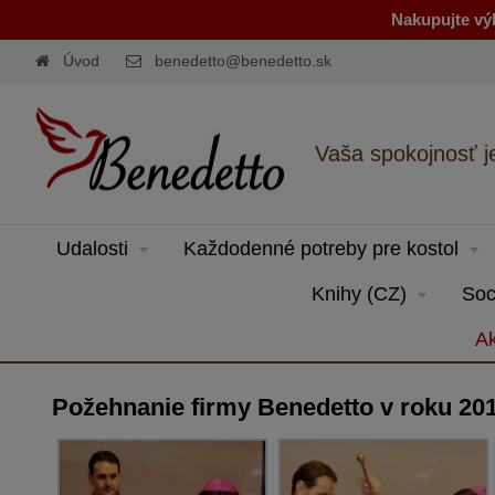
Nakupujte výh
Úvod
benedetto@benedetto.sk
Vaša spokojnosť j
Udalosti
Každodenné potreby pre kostol
Knihy (CZ)
Soc
Ak
Požehnanie firmy Benedetto v roku 20