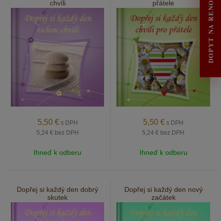
DOPYT NA RENOVÁCIU
chvíli
přátele
5,50
€
5,50
€
s DPH
s DPH
5,24 €
bez DPH
5,24 €
bez DPH
Ihneď k odberu
Ihneď k odberu
Dopřej si každý den dobrý
Dopřej si každý den nový
skutek
začátek