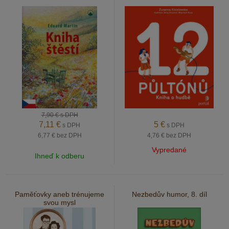
7,90 €
s DPH
7,11
€
5
€
s DPH
s DPH
6,77 €
bez DPH
4,76 €
bez DPH
Vypredané
Ihneď k odberu
Paměťovky aneb trénujeme
Nezbedův humor, 8. díl
svou mysl