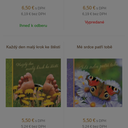
6,50
€
6,50
€
s DPH
s DPH
6,19 €
bez DPH
6,19 €
bez DPH
Vypredané
Ihneď k odberu
Každý den malý krok ke štěstí
Mé srdce patří tobě
5,50
€
5,50
€
s DPH
s DPH
5,24 €
bez DPH
5,24 €
bez DPH