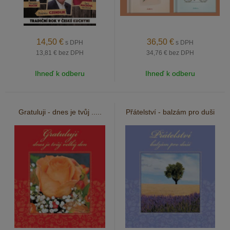
14,50
€
36,50
€
s DPH
s DPH
13,81 €
bez DPH
34,76 €
bez DPH
Ihneď k odberu
Ihneď k odberu
Gratuluji - dnes je tvůj .....
Přátelství - balzám pro duši