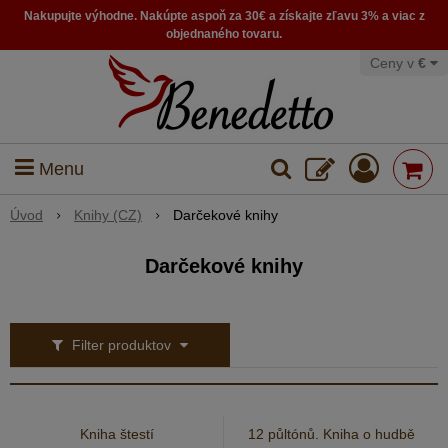
Nakupujte výhodne. Nakúpte aspoň za 30€ a získajte zľavu 3% a viac z
objednaného tovaru.
Ceny v
€
Menu
Úvod
Knihy (CZ)
Darčekové knihy
Darčekové knihy
Filter produktov
Kniha štestí
12 půltónů. Kniha o hudbě