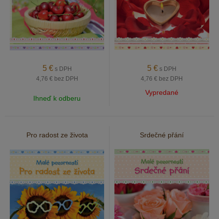
5
€
5
€
s DPH
s DPH
4,76 €
bez DPH
4,76 €
bez DPH
Vypredané
Ihneď k odberu
Pro radost ze života
Srdečné přání