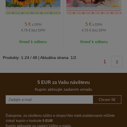
5
€
5
€
s DPH
s DPH
4,76 €
bez DPH
4,76 €
bez DPH
Ihneď k odberu
Ihneď k odberu
Produkty:
1
-
24
/
48
| Aktuálna strana:
1
/
2
1
2
5 EUR za Vašu návštevu
Kupón aktivujte zadaním emailu
Chcem 5€
Ďakujeme, za návštevu nášho e-shopu! Ako malé poďakovanie môžete
získať kupón v hodnote
5 EUR
.
Kupón aktivujete po zadaní Vášho e-mailu.