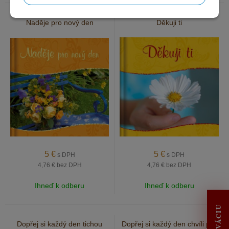
Naděje pro nový den
Děkuji ti
5
€
5
€
s DPH
s DPH
4,76 €
bez DPH
4,76 €
bez DPH
Ihneď k odberu
Ihneď k odberu
Dopřej si každý den tichou
Dopřej si každý den chvíli pro