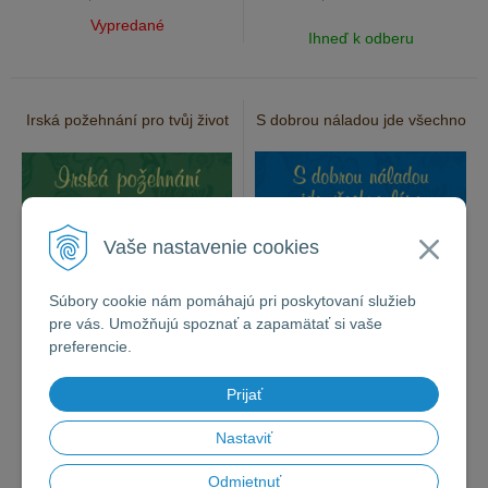
Vypredané
Ihneď k odberu
Irská požehnání pro tvůj život
S dobrou náladou jde všechno
Vaše nastavenie cookies
Súbory cookie nám pomáhajú pri poskytovaní služieb
pre vás. Umožňujú spoznať a zapamätať si vaše
preferencie.
Prijať
5
€
5
€
s DPH
s DPH
4,76 €
bez DPH
4,76 €
bez DPH
Nastaviť
Vypredané
Vypredané
Odmietnuť