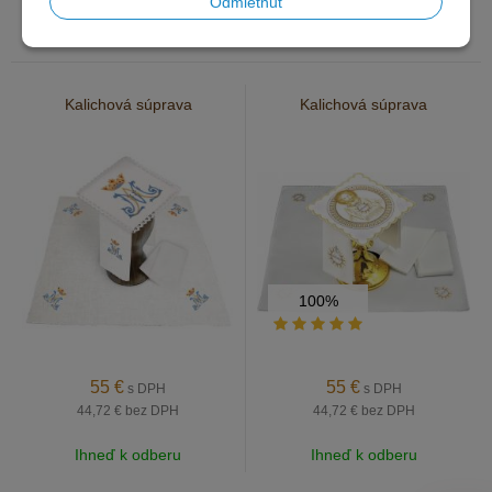
Odmietnuť
Ihneď k odberu
Ihneď k odberu
Kalichová súprava
Kalichová súprava
100%
55
€
55
€
s DPH
s DPH
44,72 €
bez DPH
44,72 €
bez DPH
Ihneď k odberu
Ihneď k odberu