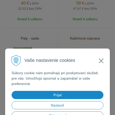
40
€
59
€
s DPH
s DPH
32,52 €
bez DPH
47,97 €
bez DPH
Ihneď k odberu
Ihneď k odberu
Paly - sada
Kalichová súprava
Vaše nastavenie cookies
Súbory cookie nám pomáhajú pri poskytovaní služieb
pre vás. Umožňujú spoznať a zapamätať si vaše
preferencie.
Prijať
59
€
55
€
s DPH
s DPH
Nastaviť
47,97 €
bez DPH
44,72 €
bez DPH