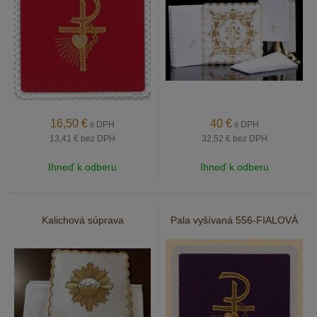
16,50
€
40
€
s DPH
s DPH
13,41 €
bez DPH
32,52 €
bez DPH
Ihneď k odberu
Ihneď k odberu
Kalichová súprava
Pala vyšívaná 556-FIALOVÁ