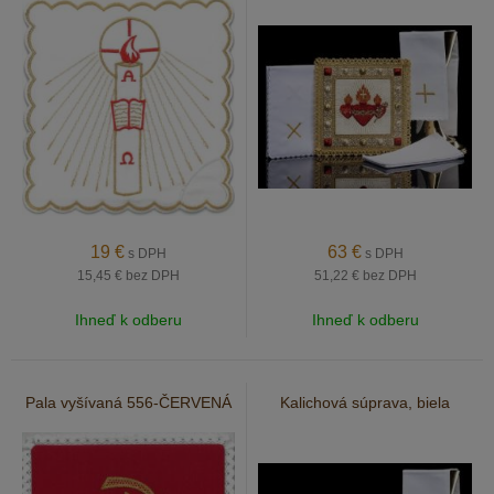
19
€
63
€
s DPH
s DPH
15,45 €
bez DPH
51,22 €
bez DPH
Ihneď k odberu
Ihneď k odberu
Pala vyšívaná 556-ČERVENÁ
Kalichová súprava, biela