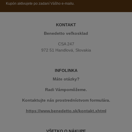
Kupón aktivujete po zadaní Vášho e-mailu.
KONTAKT
Benedetto veľkosklad
CSA 247
972 51 Handlová, Slovakia
INFOLINKA
Máte otázky?
Radi Vámpomôžeme.
Kontaktujte nás prostredníctvom formulára.
https://www.benedetto.sk/kontakt.xhtml
VŠETKO O NÁKUPE