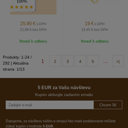
100%
25,90
€
19
€
s DPH
s DPH
21,06 €
bez DPH
15,45 €
bez DPH
Ihneď k odberu
Ihneď k odberu
Produkty:
1
-
24
/
1
…
2
3
4
5
>|
292
| Aktuálna
strana:
1
/
13
5 EUR za Vašu návštevu
Kupón aktivujte zadaním emailu
Chcem 5€
Ďakujeme, za návštevu nášho e-shopu! Ako malé poďakovanie môžete
získať kupón v hodnote
5 EUR
.