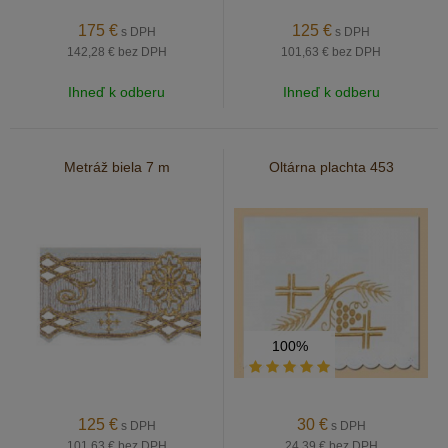
175
€
125
€
s DPH
s DPH
142,28 €
bez DPH
101,63 €
bez DPH
Ihneď k odberu
Ihneď k odberu
Metráž biela 7 m
Oltárna plachta 453
100%
125
€
30
€
s DPH
s DPH
101,63 €
bez DPH
24,39 €
bez DPH