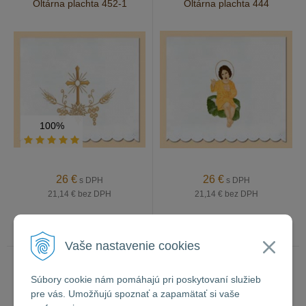
Oltárna plachta 452-1
Oltárna plachta 444
100%
26
€
26
€
s DPH
s DPH
21,14 €
bez DPH
21,14 €
bez DPH
7 - 21 dní
7 - 21 dní
Vaše nastavenie cookies
Oltárna plachta 462-1
Oltárna plachta 463-1
Súbory cookie nám pomáhajú pri poskytovaní služieb
pre vás. Umožňujú spoznať a zapamätať si vaše