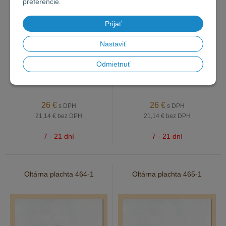
preferencie.
Prijať
Nastaviť
Odmietnuť
26
€
26
€
s DPH
s DPH
21,14 €
bez DPH
21,14 €
bez DPH
7 - 21 dní
7 - 21 dní
Oltárna plachta 464-1
Oltárna plachta 465-1