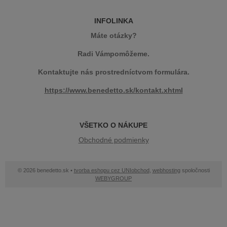
INFOLINKA
Máte otázky?
Radi Vámpomôžeme.
Kontaktujte nás prostredníctvom formulára.
https://www.benedetto.sk/kontakt.xhtml
VŠETKO O NÁKUPE
Obchodné podmienky
© 2026 benedetto.sk •
tvorba eshopu cez UNIobchod
,
webhosting
spoločnosti
WEBYGROUP