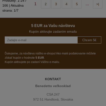
Produkty:
1
-
24
/
1
…
2
3
4
5
>|
166
| Aktuálna
strana:
1
/
7
5 EUR za Vašu návštevu
Kupón aktivujte zadaním emailu
Chcem 5€
Ďakujeme, za návštevu nášho e-shopu! Ako malé poďakovanie môžete
získať kupón v hodnote
5 EUR
.
Kupón aktivujete po zadaní Vášho e-mailu.
KONTAKT
Benedetto veľkosklad
CSA 247
972 51 Handlová, Slovakia