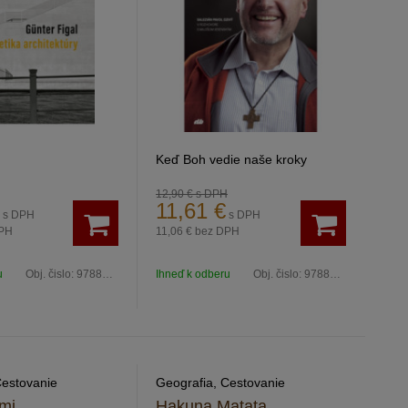
Keď Boh vedie naše kroky
12,90 €
s DPH
11,61
€
s DPH
s DPH
PH
11,06 €
bez DPH
u
Obj. čislo:
9788089888573
Ihneď k odberu
Obj. čislo:
9788080745813
Cestovanie
Geografia, Cestovanie
mi
Hakuna Matata