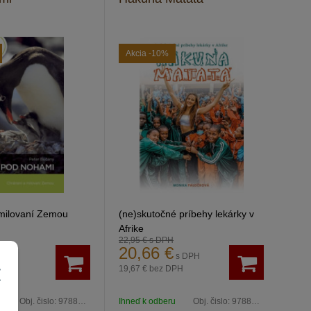
Akcia
-10%
milovaní Zemou
(ne)skutočné príbehy lekárky v
Afrike
22,95 €
s DPH
20,66
€
 DPH
s DPH
H
19,67 €
bez DPH
u
Obj. čislo:
9788080745646
Ihneď k odberu
Obj. čislo:
9788081973871