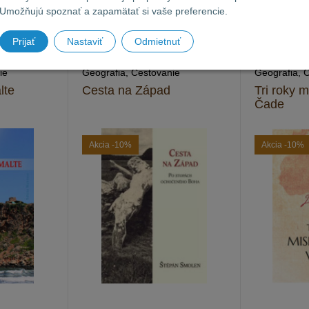
Umožňujú spoznať a zapamätať si vaše preferencie.
Prijať
Nastaviť
Odmietnuť
ie
Geografia, Cestovanie
Geografia, 
lte
Cesta na Západ
Tri roky 
Čade
Akcia
-10%
Akcia
-10%