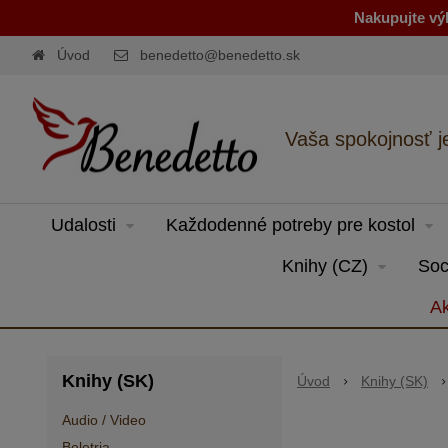
Nakupujte výh
Úvod
benedetto@benedetto.sk
Vaša spokojnosť j
Udalosti
Každodenné potreby pre kostol
Knihy (CZ)
Soc
Ak
Knihy (SK)
Úvod
Knihy (SK)
Audio / Video
Beletria