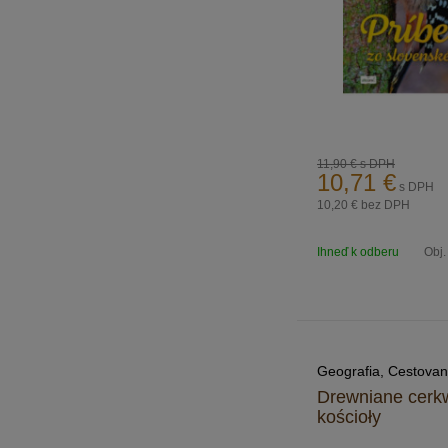
11,90 €
s DPH
10,71
€
s DPH
10,20 €
bez DPH
Ihneď k odberu
Obj.
Geografia, Cestovan
Drewniane cerkw
kościoły