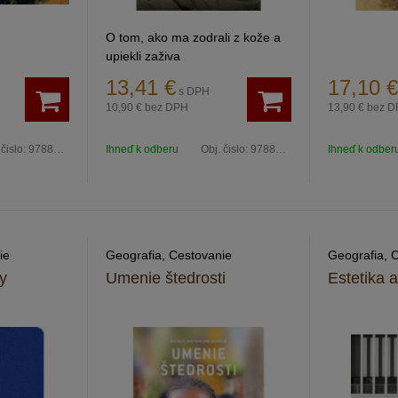
O tom, ako ma zodrali z kože a
upiekli zaživa
13,41
€
17,10
€
s DPH
10,90 €
bez DPH
13,90 €
bez D
 čislo:
9788088068372
Ihneď k odberu
Obj. čislo:
9788097532901
Ihneď k odber
ie
Geografia, Cestovanie
Geografia, 
y
Umenie štedrosti
Estetika a