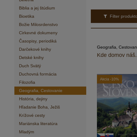
Biblia a jej štúdium
Bioetika
Filter produk
Božie Milosrdenstvo
Cirkevné dokumeny
Časopisy, periodiká
Geografia, Cestovan
Darčekové knihy
Kde domov náš.
Detské knihy
Duch Svätý
Duchovná formácia
Akcia
-10%
Filozofia
Geografia, Cestovanie
História, dejiny
Hľadanie Boha, Ježiš
Krížové cesty
Mariánska literatúra
Mladým