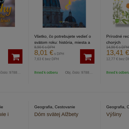
Všetko, čo potrebujete vedieť o
Prírodné rec
svätom roku: história, miesta a
chorých
8,90 €
s DPH
14,90 €
s DPH
udalosti, ktoré by ste si nemali
8,01
€
13,41
€
s DPH
nechať ujsť
7,63 €
bez DPH
12,77 €
bez D
 čislo:
9788099956163
Ihneď k odberu
Obj. čislo:
9788082117120
Ihneď k odber
ie
Geografia, Cestovanie
Geografia, 
ie i
Dóm svätej Alžbety
Výšiny