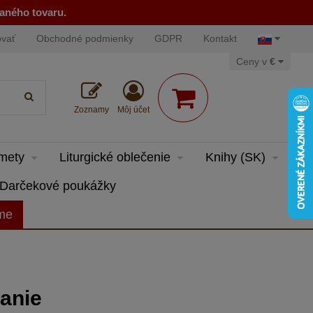
naného tovaru.
ovať
Obchodné podmienky
GDPR
Kontakt
Ceny v
€
Zoznamy
Môj účet
dmety
Liturgické oblečenie
Knihy (SK)
Darčekové poukážky
eme
anie