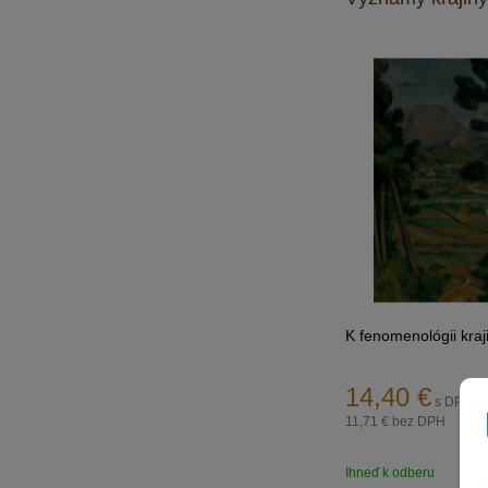
K fenomenológii kra
14,40
€
s DPH
11,71 €
bez DPH
Ihneď k odberu
Obj.