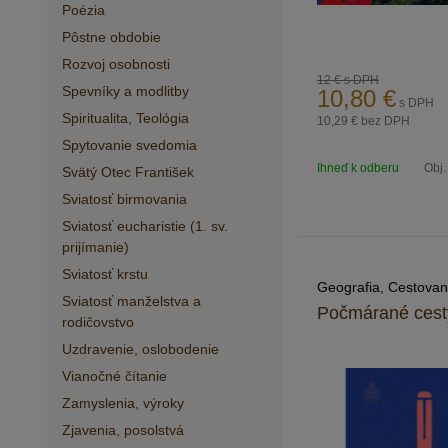
Poézia
Pôstne obdobie
Rozvoj osobnosti
12 €
s DPH
Spevníky a modlitby
10,80
€
s DPH
Spiritualita, Teológia
10,29 €
bez DPH
Spytovanie svedomia
Ihneď k odberu
Obj.
Svätý Otec František
Sviatosť birmovania
Sviatosť eucharistie (1. sv.
prijímanie)
Sviatosť krstu
Geografia, Cestovan
Sviatosť manželstva a
Počmárané cest
rodičovstvo
Uzdravenie, oslobodenie
Vianočné čítanie
Zamyslenia, výroky
Zjavenia, posolstvá