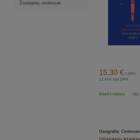
Životopisy, osobnosti
15,30
€
s DPH
12,44 €
bez DPH
Ihneď k odberu
Obj.
Geografia, Cestovan
Významy krajiny