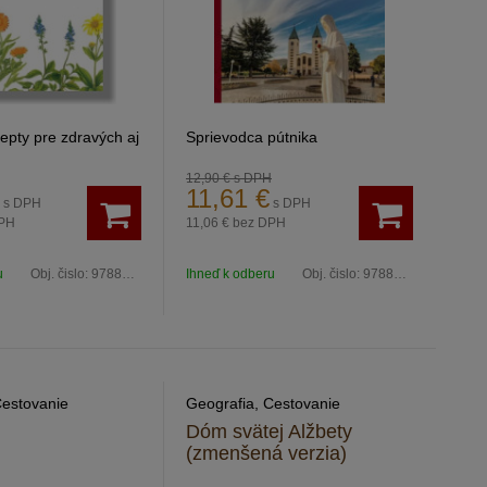
epty pre zdravých aj
Sprievodca pútnika
12,90 €
s DPH
11,61
€
s DPH
s DPH
PH
11,06 €
bez DPH
u
Obj. čislo:
9788055184340
Ihneď k odberu
Obj. čislo:
9788069022287
Cestovanie
Geografia, Cestovanie
Dóm svätej Alžbety
(zmenšená verzia)