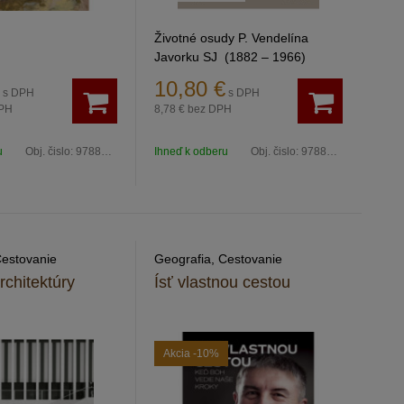
Životné osudy P. Vendelína
Javorku SJ (1882 – 1966)
10,80
€
s DPH
s DPH
PH
8,78 €
bez DPH
u
Obj. čislo:
9788081616952
Ihneď k odberu
Obj. čislo:
9788081914867
Cestovanie
Geografia, Cestovanie
rchitektúry
Ísť vlastnou cestou
Akcia
-10%