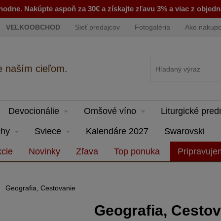
odne. Nakúpte aspoň za 30€ a získajte zľavu 3% a viac z objed
VEĽKOOBCHOD
Sieť predajcov
Fotogaléria
Ako nakup
e naším cieľom.
Devocionálie
Omšové víno
Liturgické pre
hy
Sviece
Kalendáre 2027
Swarovski
cie
Novinky
Zľava
Top ponuka
Pripravuj
Geografia, Cestovanie
Geografia, Cestov