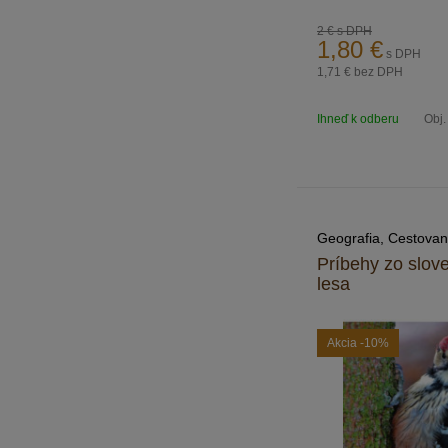
2 €
s DPH
1,80
€
s DPH
1,71 €
bez DPH
Ihneď k odberu
Obj.
Geografia, Cestovan
Príbehy zo slov
lesa
Akcia
-10%