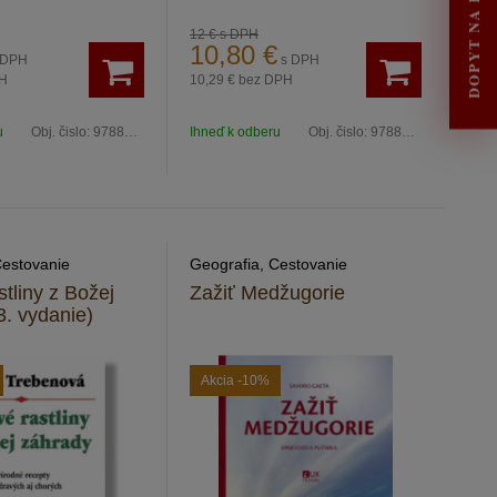
DOPYT NA RENOVÁCIU
12 €
s DPH
10,80
€
 DPH
s DPH
H
10,29 €
bez DPH
u
Obj. čislo:
9788081921810
Ihneď k odberu
Obj. čislo:
9788082117908
Cestovanie
Geografia, Cestovanie
stliny z Božej
Zažiť Medžugorie
3. vydanie)
Akcia
-10%