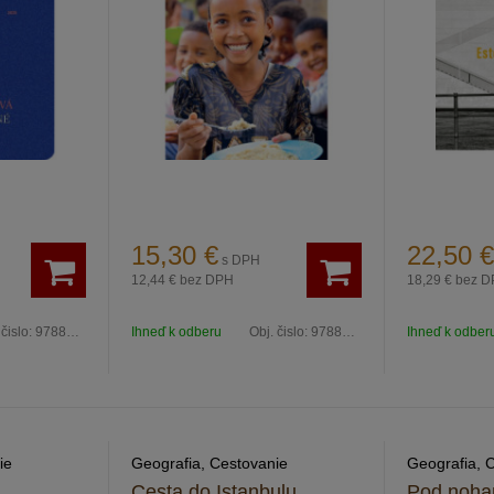
15,30
€
22,50
€
s DPH
12,44 €
bez DPH
18,29 €
bez D
 čislo:
9788081617270
Ihneď k odberu
Obj. čislo:
9788081616761
Ihneď k odber
ie
Geografia, Cestovanie
Geografia, 
Cesta do Istanbulu
Pod noha