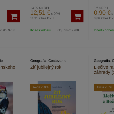
13,90 €
s DPH
1 €
s DPH
12,51
€
0,90
€
s DPH
s
11,91 €
bez DPH
0,86 €
bez DP
 čislo:
9788081912955
Ihneď k odberu
Obj. čislo:
9788089994694
Ihneď k odber
ie
Geografia, Cestovanie
Geografia, 
enského
Žiť jubilejný rok
Liečivé ra
záhrady (
Akcia
-10%
Akcia
-10%