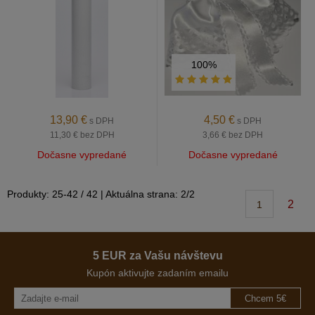
100%
13,90
€
4,50
€
s DPH
s DPH
11,30 €
bez DPH
3,66 €
bez DPH
Dočasne vypredané
Dočasne vypredané
Produkty:
25
-
42
/
42
| Aktuálna strana:
2
/
2
2
1
5 EUR za Vašu návštevu
Kupón aktivujte zadaním emailu
Chcem 5€