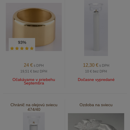
93%
24
€
12,30
€
s DPH
s DPH
19,51 €
bez DPH
10 €
bez DPH
Očakávame v priebehu
Dočasne vypredané
Septembra
Chránič na olejovú sviecu
Ozdoba na sviecu
474/40