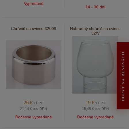
Vypredané
14 - 30 dní
Chránič na sviecu 32008
Náhradný chránič na sviecu
32/V
DOPYT NA RENOVÁCIU
26
€
19
€
s DPH
s DPH
21,14 €
bez DPH
15,45 €
bez DPH
Dočasne vypredané
Dočasne vypredané