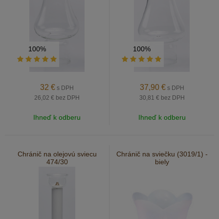
100%
100%
32
€
37,90
€
s DPH
s DPH
26,02 €
bez DPH
30,81 €
bez DPH
Ihneď k odberu
Ihneď k odberu
Chránič na olejovú sviecu
Chránič na sviečku (3019/1) -
474/30
biely