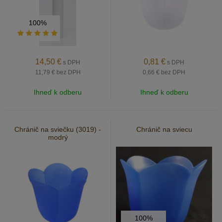
100%
14,50
€
0,81
€
s DPH
s DPH
11,79 €
bez DPH
0,66 €
bez DPH
Ihneď k odberu
Ihneď k odberu
Chránič na sviečku (3019) -
Chránič na sviecu
modrý
100%