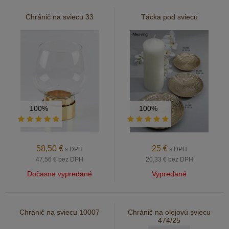
Chránič na sviecu 33
Tácka pod sviecu
100%
100%
58,50
€
25
€
s DPH
s DPH
47,56 €
bez DPH
20,33 €
bez DPH
Dočasne vypredané
Vypredané
Chránič na sviecu 10007
Chránič na olejovú sviecu
474/25