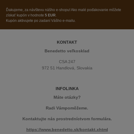
Ďakujeme, za návštevu nášho e-shopu! Ako malé poďakovanie môžete
získať kupón v hodnote
5 EUR
.
Kupón aktivujete po zadaní Vášho e-mailu.
KONTAKT
Benedetto veľkosklad
CSA 247
972 51 Handlová, Slovakia
INFOLINKA
Máte otázky?
Radi Vámpomôžeme.
Kontaktujte nás prostredníctvom formulára.
https://www.benedetto.sk/kontakt.xhtml