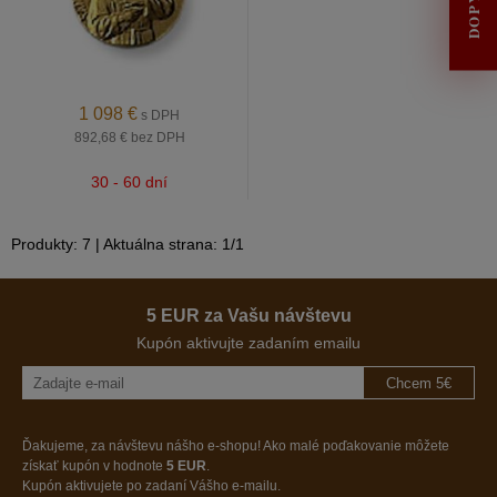
1 098
€
s DPH
892,68 €
bez DPH
30 - 60 dní
Produkty:
7
| Aktuálna strana:
1
/
1
5 EUR za Vašu návštevu
Kupón aktivujte zadaním emailu
Chcem 5€
Ďakujeme, za návštevu nášho e-shopu! Ako malé poďakovanie môžete
získať kupón v hodnote
5 EUR
.
Kupón aktivujete po zadaní Vášho e-mailu.