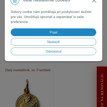
Vaše nastavenie cookies
Súbory cookie nám pomáhajú pri poskytovaní služieb
pre vás. Umožňujú spoznať a zapamätať si vaše
preferencie.
Prijať
567
€
860
€
s DPH
s DPH
Nastaviť
460,98 €
bez DPH
699,19 €
bez DPH
Odmietnuť
30 - 60 dní
30 - 60 dní
Zlatý medailónik, sv. František
DOPYT NA RENOVÁCIU