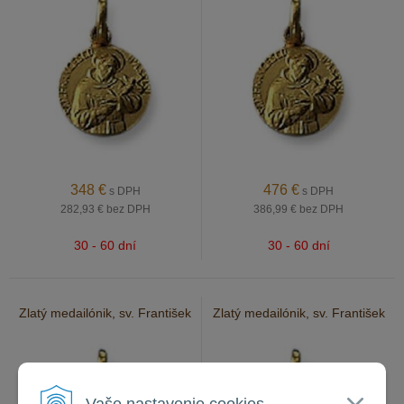
348
€
476
€
s DPH
s DPH
282,93 €
bez DPH
386,99 €
bez DPH
30 - 60 dní
30 - 60 dní
Zlatý medailónik, sv. František
Zlatý medailónik, sv. František