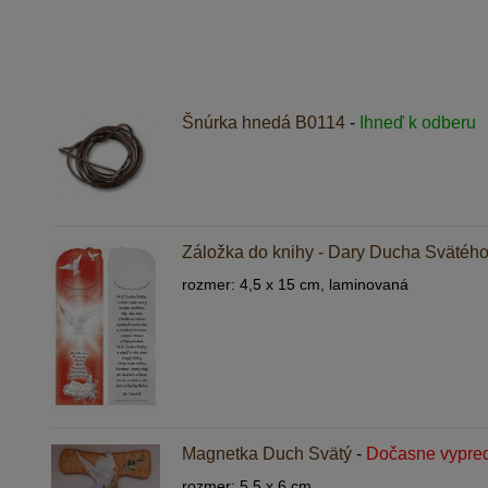
Šnúrka hnedá B0114
-
Ihneď k odberu
Záložka do knihy - Dary Ducha Svätéh
rozmer: 4,5 x 15 cm, laminovaná
Magnetka Duch Svätý
-
Dočasne vypre
rozmer: 5,5 x 6 cm