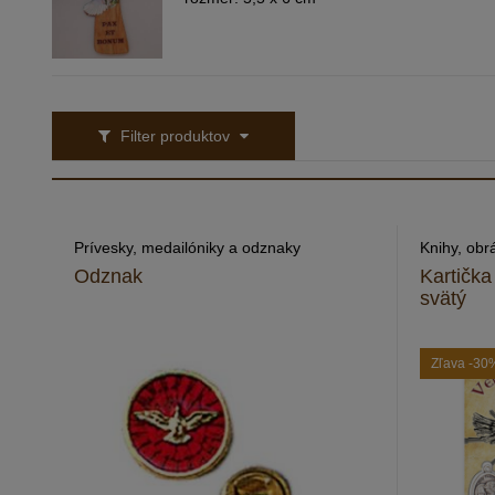
Filter produktov
Prívesky, medailóniky a odznaky
Knihy, obr
Odznak
Kartička
svätý
Zľava
-30