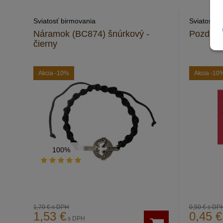
Sviatosť birmovania
Sviatosť b
Náramok (BC874) šnúrkový -
Pozdrav 
čierny
Akcia
-10%
Akcia
-10
100%
1,70 €
s DPH
0,50 €
s DP
1,53
€
0,45
€
s DPH