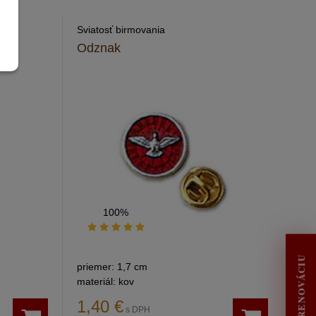
Sviatosť birmovania
Odznak
100%
priemer: 1,7 cm
materiál: kov
1,40
€
s DPH