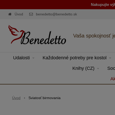
Nakupujte výh
Úvod
benedetto@benedetto.sk
Vaša spokojnosť j
Udalosti
Každodenné potreby pre kostol
Knihy (CZ)
Soc
Ak
Úvod
Sviatosť birmovania