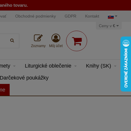
naného tovaru.
ovať
Obchodné podmienky
GDPR
Kontakt
Ceny v
€
Zoznamy
Môj účet
dmety
Liturgické oblečenie
Knihy (SK)
Darčekové poukážky
eme