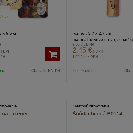
%
5 x 5,5 cm
rozmer: 3,7 x 2,7 cm
materiál: olivové drevo, so šnúr
H
3,50 €
s DPH
2,45
€
s DPH
s DPH
DPH
1,99 €
bez DPH
eru
Obj. čislo:
RN 114
Ihneď k odberu
Obj. 
irmovania
Sviatosť birmovania
a na ruženec
Šnúrka hnedá B0114