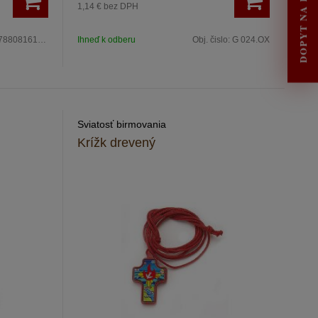
DOPYT NA RENOVÁCIU
1,14 €
bez DPH
788081615429
Ihneď k odberu
Obj. čislo:
G 024.OX
Sviatosť birmovania
Krížk drevený