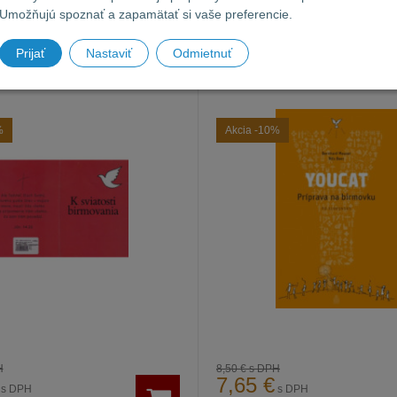
Umožňujú spoznať a zapamätať si vaše preferencie.
irmovania
Sviatosť birmovania
Prijať
Nastaviť
Odmietnuť
K sviatosti birmovania
YOUCAT – príprava na
birmovanie / SSV
%
Akcia
-10%
H
8,50 €
s DPH
7,65
€
s DPH
s DPH