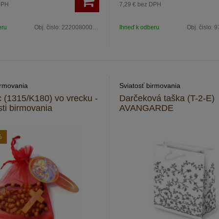
DPH
7,29 €
bez DPH
eru
Obj. čislo:
2220080005636
Ihneď k odberu
Obj. čislo:
9
irmovania
Sviatosť birmovania
 (1315/K180) vo vrecku -
Darčeková taška (T-2-E)
sti birmovania
AVANGARDE
%