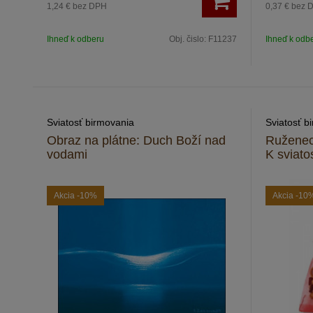
1,24 €
bez DPH
0,37 €
bez 
Ihneď k odberu
Obj. čislo:
F11237
Ihneď k odb
Sviatosť birmovania
Sviatosť b
Obraz na plátne: Duch Boží nad
Ruženec
vodami
K sviato
Akcia
-10%
Akcia
-10