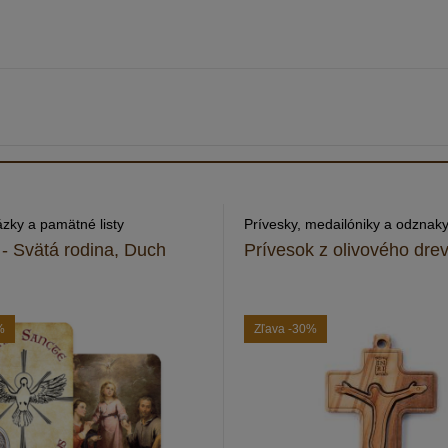
ázky a pamätné listy
Prívesky, medailóniky a odznak
 - Svätá rodina, Duch
Prívesok z olivového dre
%
Zľava
-30%