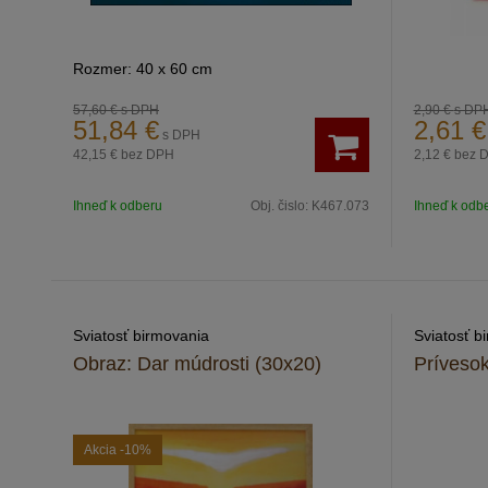
Rozmer: 40 x 60 cm
57,60 €
s DPH
2,90 €
s DP
51,84
€
2,61
€
s DPH
42,15 €
bez DPH
2,12 €
bez 
Ihneď k odberu
Obj. čislo:
K467.073
Ihneď k odb
Sviatosť birmovania
Sviatosť b
Obraz: Dar múdrosti (30x20)
Prívesok
Akcia
-10%