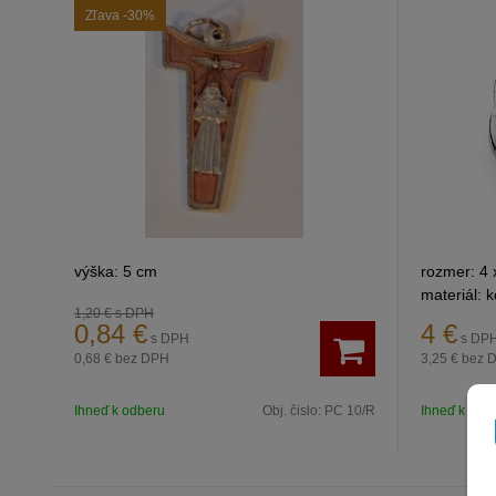
Zľava
-30%
výška: 5 cm
rozmer: 4 
materiál: 
1,20 €
s DPH
0,84
€
4
€
s DPH
s DP
0,68 €
bez DPH
3,25 €
bez 
Ihneď k odberu
Obj. čislo:
PC 10/R
Ihneď k odb