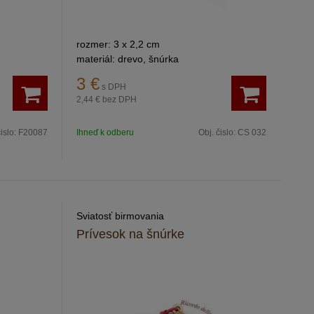
rozmer: 3 x 2,2 cm
materiál: drevo, šnúrka
3
€
s DPH
2,44 €
bez DPH
čislo:
F20087
Ihneď k odberu
Obj. čislo:
CS 032
Sviatosť birmovania
Prívesok na šnúrke