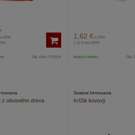
H
1,62
€
s DPH
s DPH
DPH
1,32 €
bez DPH
eru
Obj. čislo:
F15924
Ihneď k odberu
Obj. 
irmovania
Sviatosť birmovania
 z olivového dreva
Krížik kovový