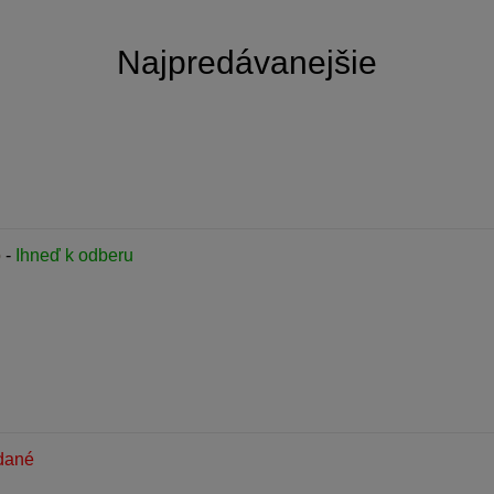
Najpredávanejšie
o
-
Ihneď k odberu
dané