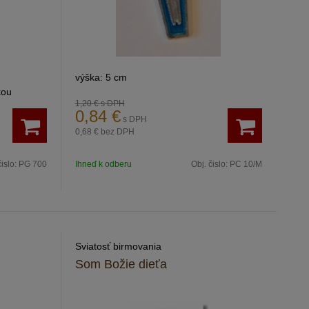
výška: 5 cm
kou
1,20 €
s DPH
0,84
€
s DPH
0,68 €
bez DPH
čislo:
PG 700
Ihneď k odberu
Obj. čislo:
PC 10/M
Sviatosť birmovania
Som Božie dieťa