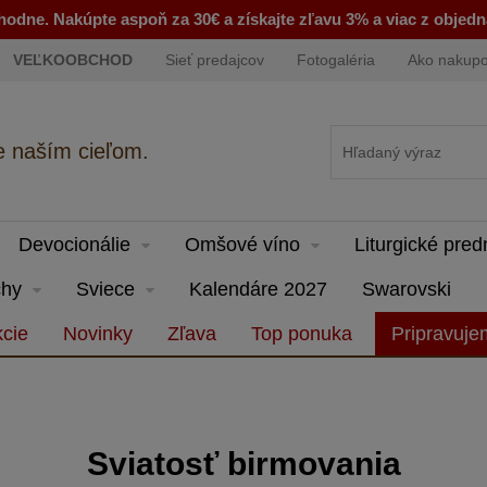
odne. Nakúpte aspoň za 30€ a získajte zľavu 3% a viac z objed
VEĽKOOBCHOD
Sieť predajcov
Fotogaléria
Ako nakup
e naším cieľom.
Devocionálie
Omšové víno
Liturgické pre
hy
Sviece
Kalendáre 2027
Swarovski
cie
Novinky
Zľava
Top ponuka
Pripravuj
Sviatosť birmovania