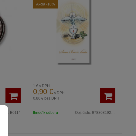
Akcia
-10%
1 €
s DPH
0,90
€
s DPH
0,86 €
bez DPH
 čislo:
B0114
Ihneď k odberu
Obj. čislo:
9788081920691