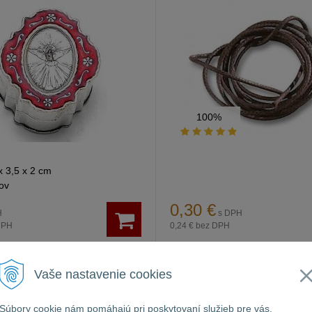
100%
x 3,5 x 2 cm
kov
0,30
€
H
s DPH
DPH
0,24 €
bez DPH
eru
Obj. čislo:
SC 203-CRE
Ihneď k odberu
Obj.
Vaše nastavenie cookies
Súbory cookie nám pomáhajú pri poskytovaní služieb pre vás.