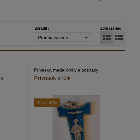
Zoradiť:
Zobrazenie:
Prednastavené
y
Prívesky, medailóniky a odznaky
va
Prívesok krížik
Zľava
-30%