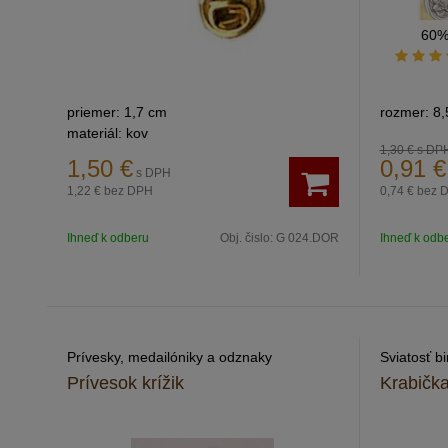
60
priemer: 1,7 cm
rozmer: 8,
materiál: kov
1,30 €
s DP
1,50
€
0,91
€
s DPH
1,22 €
bez DPH
0,74 €
bez 
Ihneď k odberu
Obj. čislo:
G 024.DOR
Ihneď k odb
Prívesky, medailóniky a odznaky
Sviatosť b
Prívesok krížik
Krabičk