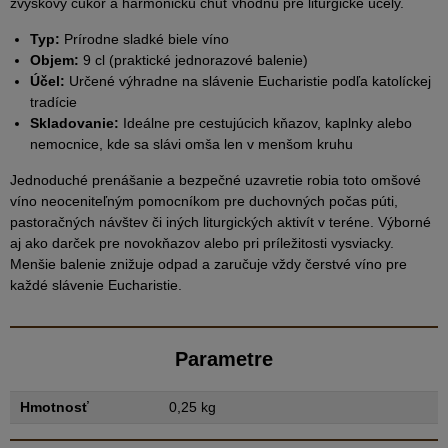
zvyškový cukor a harmonickú chuť vhodnú pre liturgické účely.
Typ:
Prírodne sladké biele víno
Objem:
9 cl (praktické jednorazové balenie)
Účel:
Určené výhradne na slávenie Eucharistie podľa katolíckej
tradície
Skladovanie:
Ideálne pre cestujúcich kňazov, kaplnky alebo
nemocnice, kde sa slávi omša len v menšom kruhu
Jednoduché prenášanie a bezpečné uzavretie robia toto omšové
víno neoceniteľným pomocníkom pre duchovných počas púti,
pastoračných návštev či iných liturgických aktivít v teréne. Výborné
aj ako darček pre novokňazov alebo pri príležitosti vysviacky.
Menšie balenie znižuje odpad a zaručuje vždy čerstvé víno pre
každé slávenie Eucharistie.
Parametre
Hmotnosť
0,25 kg