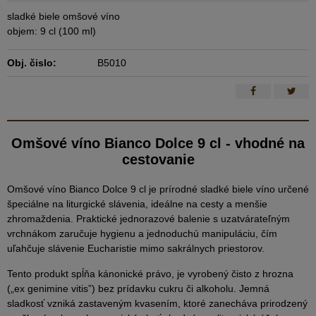
sladké biele omšové víno
objem: 9 cl (100 ml)
Obj. čislo:
B5010
Omšové víno Bianco Dolce 9 cl - vhodné na
cestovanie
Omšové víno Bianco Dolce 9 cl je prírodné sladké biele víno určené
špeciálne na liturgické slávenia, ideálne na cesty a menšie
zhromaždenia. Praktické jednorazové balenie s uzatvárateľným
vrchnákom zaručuje hygienu a jednoduchú manipuláciu, čím
uľahčuje slávenie Eucharistie mimo sakrálnych priestorov.
Tento produkt spĺňa kánonické právo, je vyrobený čisto z hrozna
(„ex genimine vitis”) bez prídavku cukru či alkoholu. Jemná
sladkosť vzniká zastaveným kvasením, ktoré zanecháva prirodzený