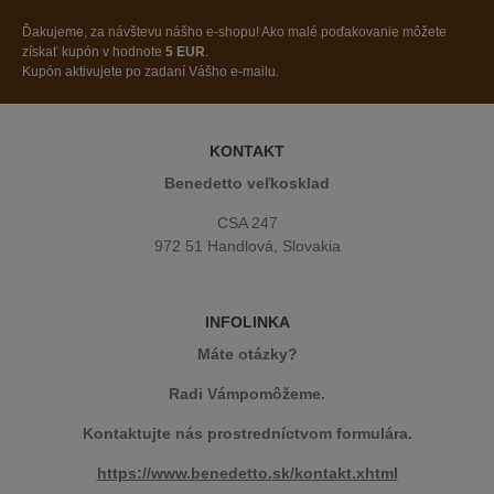
Ďakujeme, za návštevu nášho e-shopu! Ako malé poďakovanie môžete
získať kupón v hodnote
5 EUR
.
Kupón aktivujete po zadaní Vášho e-mailu.
KONTAKT
Benedetto veľkosklad
CSA 247
972 51 Handlová, Slovakia
INFOLINKA
Máte otázky?
Radi Vámpomôžeme.
Kontaktujte nás prostredníctvom formulára.
https://www.benedetto.sk/kontakt.xhtml