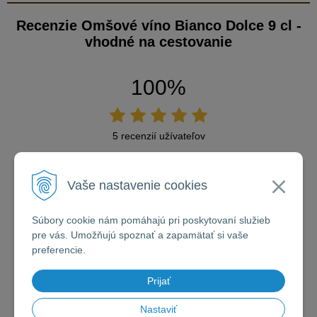
Recenzie Omšové víno Bianco Dolce 9 cl -
vhodné na cestovanie
100%
5 recenzií užívateľov
5x
Vaše nastavenie cookies
0x
Súbory cookie nám pomáhajú pri poskytovaní služieb
0x
pre vás. Umožňujú spoznať a zapamätať si vaše
preferencie.
0x
Prijať
0x
Nastaviť