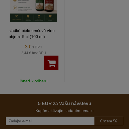
sladké biele omšové víno
objem: 9 cl (100 ml)
3 €
s DPH
2,44 €
bez DPH
Ihneď k odberu
5 EUR za Vašu návštevu
Kupón aktivujte zadaním emailu
Chcem 5€