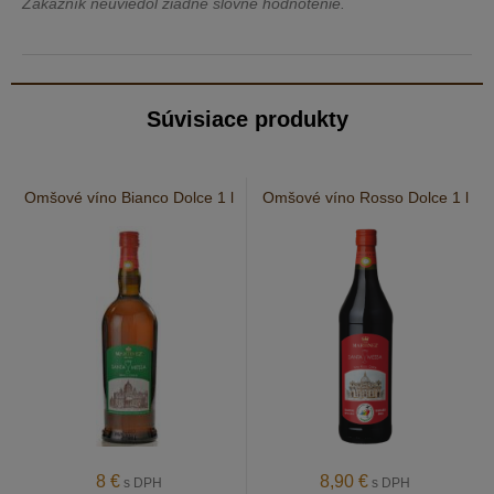
Zákazník neuviedol žiadne slovné hodnotenie.
Súvisiace produkty
Omšové víno Bianco Dolce 1 l
Omšové víno Rosso Dolce 1 l
8
€
8,90
€
s DPH
s DPH