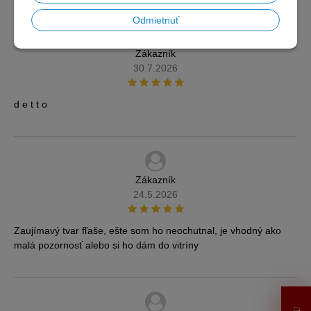
Odmietnuť
Zákazník
30.7.2026
d e t t o
Zákazník
24.5.2026
Zaujímavý tvar fľaše, ešte som ho neochutnal, je vhodný ako
malá pozornosť alebo si ho dám do vitríny