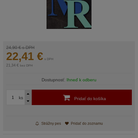
24,90 €
s DPH
22,41
€
s DPH
21,34 €
bez DPH
Dostupnosť:
Ihneď k odberu
ks
Pridať do košíka
Strážny pes
Pridať do zoznamu