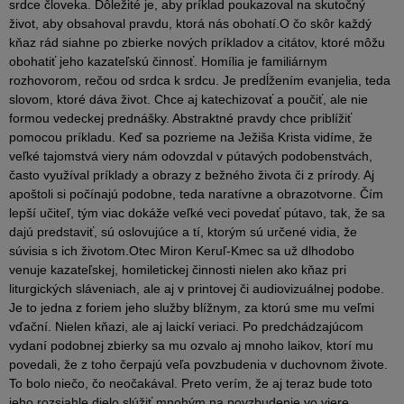
srdce človeka. Dôležité je, aby príklad poukazoval na skutočný
život, aby obsahoval pravdu, ktorá nás obohatí.O čo skôr každý
kňaz rád siahne po zbierke nových príkladov a citátov, ktoré môžu
obohatiť jeho kazateľskú činnosť. Homília je familiárnym
rozhovorom, rečou od srdca k srdcu. Je predĺžením evanjelia, teda
slovom, ktoré dáva život. Chce aj katechizovať a poučiť, ale nie
formou vedeckej prednášky. Abstraktné pravdy chce priblížiť
pomocou príkladu. Keď sa pozrieme na Ježiša Krista vidíme, že
veľké tajomstvá viery nám odovzdal v pútavých podobenstvách,
často využíval príklady a obrazy z bežného života či z prírody. Aj
apoštoli si počínajú podobne, teda naratívne a obrazotvorne. Čím
lepší učiteľ, tým viac dokáže veľké veci povedať pútavo, tak, že sa
dajú predstaviť, sú oslovujúce a tí, ktorým sú určené vidia, že
súvisia s ich životom.Otec Miron Keruľ-Kmec sa už dlhodobo
venuje kazateľskej, homiletickej činnosti nielen ako kňaz pri
liturgických sláveniach, ale aj v printovej či audiovizuálnej podobe.
Je to jedna z foriem jeho služby blížnym, za ktorú sme mu veľmi
vďační. Nielen kňazi, ale aj laickí veriaci. Po predchádzajúcom
vydaní podobnej zbierky sa mu ozvalo aj mnoho laikov, ktorí mu
povedali, že z toho čerpajú veľa povzbudenia v duchovnom živote.
To bolo niečo, čo neočakával. Preto verím, že aj teraz bude toto
jeho rozsiahle dielo slúžiť mnohým na povzbudenie vo viere.