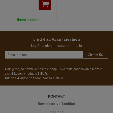
Ihneď k odberu
5 EUR za Vašu návštevu
Kupón aktivujte zadaním emailu
Chcem 5€
Ďakujeme, za návštevu nášho e-shopu! Ako malé poďakovanie môžete
získať kupón v hodnote
5 EUR
.
Kupón aktivujete po zadaní Vášho e-mailu.
KONTAKT
Benedetto veľkosklad
CSA 247