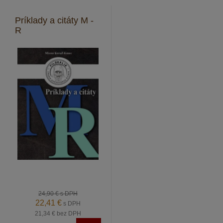
Príklady a citáty M -
R
24,90 €
s DPH
22,41 €
s DPH
21,34 €
bez DPH