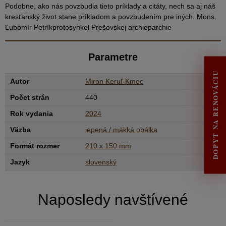
Podobne, ako nás povzbudia tieto príklady a citáty, nech sa aj náš
kresťanský život stane príkladom a povzbudením pre iných. Mons.
Ľubomír Petríkprotosynkel Prešovskej archieparchie
Parametre
DOPYT NA RENOVÁCIU
Autor
Miron Keruľ-Kmec
Počet strán
440
Rok vydania
2024
Väzba
lepená / mäkká obálka
Formát rozmer
210 x 150 mm
Jazyk
slovenský
Naposledy navštívené