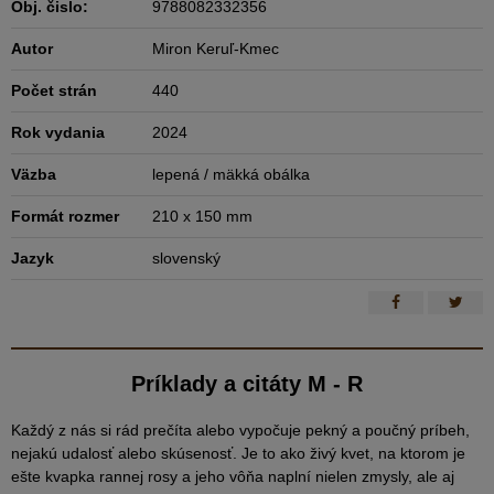
Obj. čislo:
9788082332356
Autor
Miron Keruľ-Kmec
Počet strán
440
Rok vydania
2024
Väzba
lepená / mäkká obálka
Formát rozmer
210 x 150 mm
Jazyk
slovenský
Príklady a citáty M - R
Každý z nás si rád prečíta alebo vypočuje pekný a poučný príbeh,
nejakú udalosť alebo skúsenosť. Je to ako živý kvet, na ktorom je
ešte kvapka rannej rosy a jeho vôňa naplní nielen zmysly, ale aj