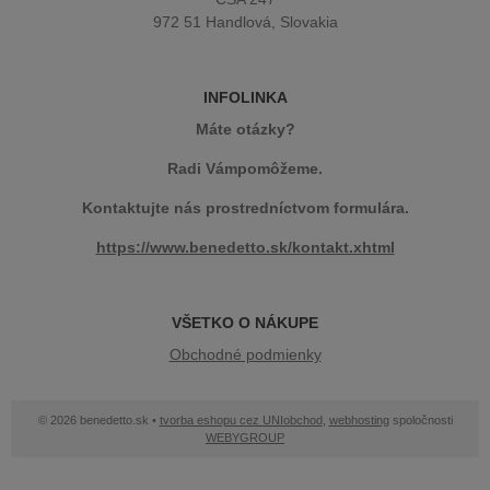
972 51 Handlová, Slovakia
INFOLINKA
Máte otázky?
Radi Vámpomôžeme.
Kontaktujte nás prostredníctvom formulára.
https://www.benedetto.sk/kontakt.xhtml
VŠETKO O NÁKUPE
Obchodné podmienky
© 2026 benedetto.sk •
tvorba eshopu cez UNIobchod
,
webhosting
spoločnosti
WEBYGROUP