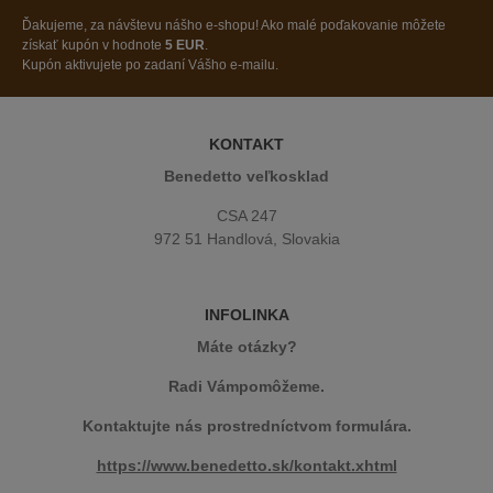
Ďakujeme, za návštevu nášho e-shopu! Ako malé poďakovanie môžete
získať kupón v hodnote
5 EUR
.
Kupón aktivujete po zadaní Vášho e-mailu.
KONTAKT
Benedetto veľkosklad
CSA 247
972 51 Handlová, Slovakia
INFOLINKA
Máte otázky?
Radi Vámpomôžeme.
Kontaktujte nás prostredníctvom formulára.
https://www.benedetto.sk/kontakt.xhtml