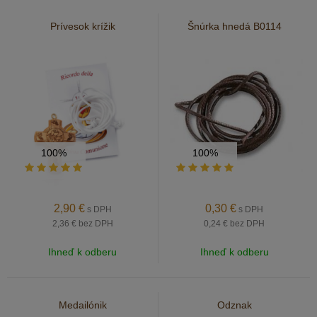
Prívesok krížik
Šnúrka hnedá B0114
100%
100%
2,90
€
0,30
€
s DPH
s DPH
2,36 €
bez DPH
0,24 €
bez DPH
Ihneď k odberu
Ihneď k odberu
Medailónik
Odznak