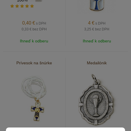
100%
0,40
€
4
€
s DPH
s DPH
0,33 €
bez DPH
3,25 €
bez DPH
Ihneď k odberu
Ihneď k odberu
Prívesok na šnúrke
Medailónik