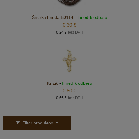
Šnúrka hnedá B0114
-
Ihneď k odberu
0,30 €
0,24 €
bez DPH
Krížik
-
Ihneď k odberu
0,80 €
0,65 €
bez DPH
Filter produktov