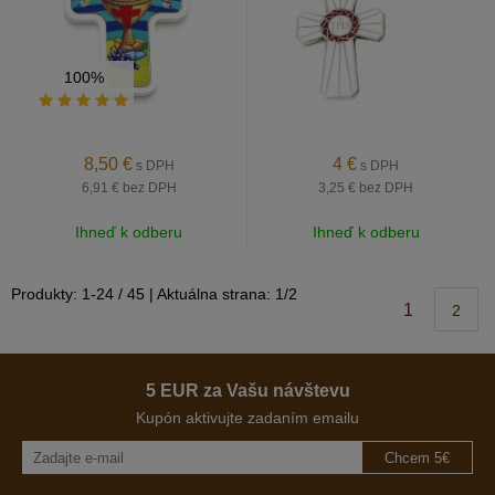
100%
8,50
€
4
€
s DPH
s DPH
6,91 €
bez DPH
3,25 €
bez DPH
Ihneď k odberu
Ihneď k odberu
Produkty:
1
-
24
/
45
| Aktuálna strana:
1
/
2
1
2
5 EUR za Vašu návštevu
Kupón aktivujte zadaním emailu
Chcem 5€