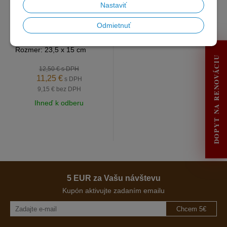
Nastaviť
Odmietnuť
Rozmer: 23,5 x 15 cm
DOPYT NA RENOVÁCIU
12,50 €
s DPH
11,25 €
s DPH
9,15 €
bez DPH
Ihneď k odberu
5 EUR za Vašu návštevu
Kupón aktivujte zadaním emailu
Chcem 5€