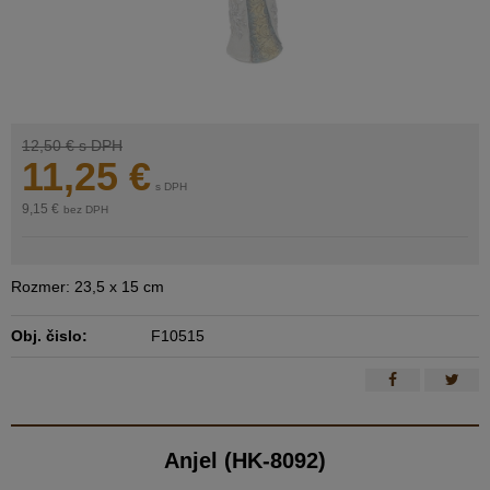
12,50 €
s DPH
11,25
€
s DPH
9,15 €
bez DPH
Rozmer: 23,5 x 15 cm
Obj. čislo:
F10515
Anjel (HK-8092)