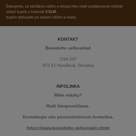
Ďakujeme, za návštevu nášho e-shopu! Ako malé poďakovanie môžete
získať kupón v hodnote
5 EUR
.
Kupón aktivujete po zadaní Vášho e-mailu.
KONTAKT
Benedetto veľkosklad
CSA 247
972 51 Handlová, Slovakia
INFOLINKA
Máte otázky?
Radi Vámpomôžeme.
Kontaktujte nás prostredníctvom formulára.
https://www.benedetto.sk/kontakt.xhtml