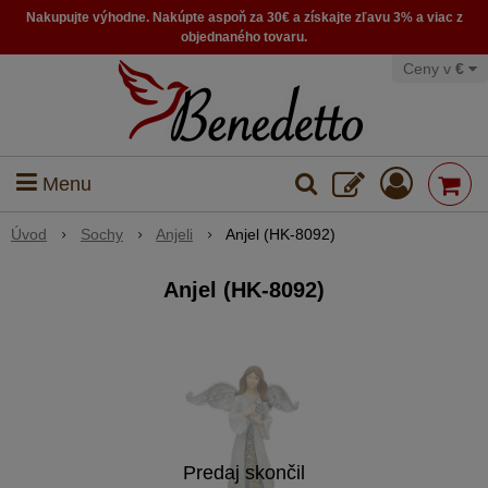
Nakupujte výhodne. Nakúpte aspoň za 30€ a získajte zľavu 3% a viac z
objednaného tovaru.
Ceny v
€
Menu
Úvod
Sochy
Anjeli
Anjel (HK-8092)
Anjel (HK-8092)