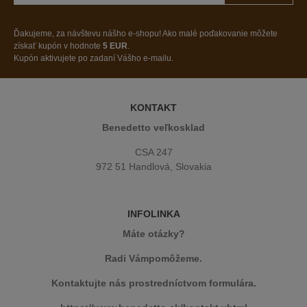
Ďakujeme, za návštevu nášho e-shopu! Ako malé poďakovanie môžete
získať kupón v hodnote
5 EUR
.
Kupón aktivujete po zadaní Vášho e-mailu.
KONTAKT
Benedetto veľkosklad
CSA 247
972 51 Handlová, Slovakia
INFOLINKA
Máte otázky?
Radi Vámpomôžeme.
Kontaktujte nás prostredníctvom formulára.