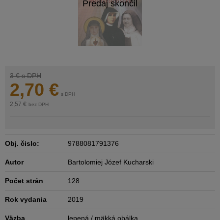
3 €
s DPH
2,70
€
s DPH
2,57 €
bez DPH
Obj. čislo:
9788081791376
Autor
Bartolomiej Józef Kucharski
Počet strán
128
Rok vydania
2019
Väzba
lepená / mäkká obálka