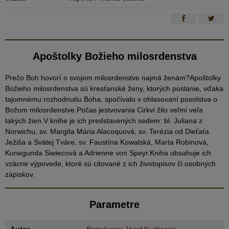
Apoštolky Božieho milosrdenstva
Prečo Boh hovorí o svojom milosrdenstve najmä ženám?Apoštolky
Božieho milosrdenstva sú kresťanské ženy, ktorých poslanie, vďaka
tajomnému rozhodnutiu Boha, spočívalo v ohlasovaní posolstva o
Božom milosrdenstve.Počas jestvovania Cirkvi žilo veľmi veľa
takých žien.V knihe je ich predstavených sedem: bl. Juliana z
Norwichu, sv. Margita Mária Alacoquová, sv. Terézia od Dieťaťa
Ježiša a Svätej Tváre, sv. Faustína Kowalská, Marta Robinová,
Kunegunda Siwiecová a Adrienne von Speyr.Kniha obsahuje ich
vzácne výpovede, ktoré sú citované z ich životopisov či osobných
zápiskov.
Parametre