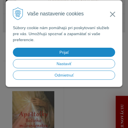
Autor
Bartolomiej Józef Kucharski
Počet strán
128
Vaše nastavenie cookies
Rok vydania
2019
Väzba
lepená / mäkká obálka
Súbory cookie nám pomáhajú pri poskytovaní služieb
pre vás. Umožňujú spoznať a zapamätať si vaše
preferencie.
Naposledy navštívené
Prijať
Nastaviť
Apoštolky Božieho
Odmietnuť
milosrdenstva