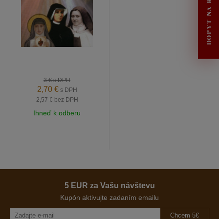
DOPYT NA RENOVÁCIU
3 €
s DPH
2,70 €
s DPH
2,57 €
bez DPH
Ihneď k odberu
5 EUR za Vašu návštevu
Kupón aktivujte zadaním emailu
Chcem 5€