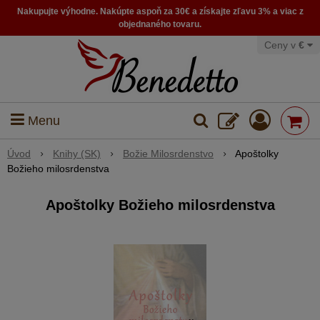
Nakupujte výhodne. Nakúpte aspoň za 30€ a získajte zľavu 3% a viac z
objednaného tovaru.
Ceny v
€
Menu
Úvod
Knihy (SK)
Božie Milosrdenstvo
Apoštolky
Božieho milosrdenstva
Apoštolky Božieho milosrdenstva