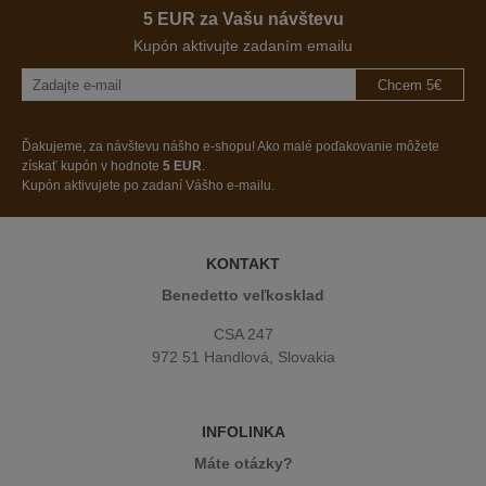
5 EUR za Vašu návštevu
Kupón aktivujte zadaním emailu
Chcem 5€
Ďakujeme, za návštevu nášho e-shopu! Ako malé poďakovanie môžete
získať kupón v hodnote
5 EUR
.
Kupón aktivujete po zadaní Vášho e-mailu.
KONTAKT
Benedetto veľkosklad
CSA 247
972 51 Handlová, Slovakia
INFOLINKA
Máte otázky?