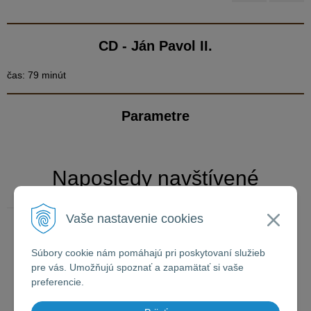
CD - Ján Pavol II.
čas: 79 minút
Parametre
Naposledy navštívené
Vaše nastavenie cookies
CD - Ján Pavol II.
Súbory cookie nám pomáhajú pri poskytovaní služieb
pre vás. Umožňujú spoznať a zapamätať si vaše
preferencie.