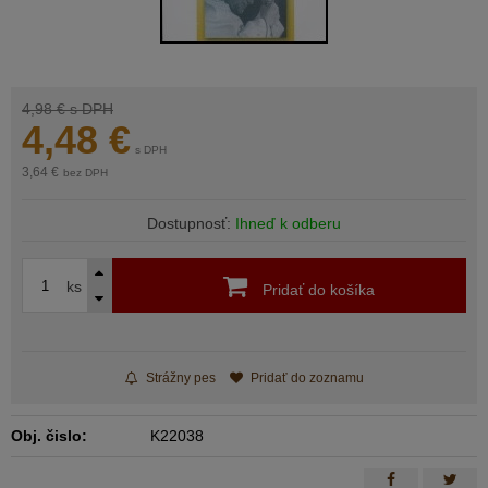
4,98 €
s DPH
4,48
€
s DPH
3,64 €
bez DPH
Dostupnosť:
Ihneď k odberu
ks
Pridať do košíka
Strážny pes
Pridať do zoznamu
Obj. čislo:
K22038