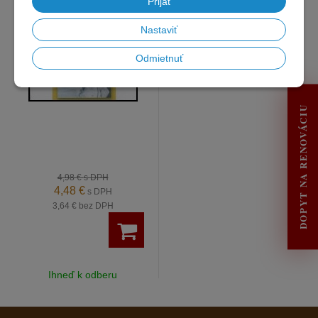
Prijať
Nastaviť
Odmietnuť
DOPYT NA RENOVÁCIU
4,98 €
s DPH
4,48 €
s DPH
3,64 €
bez DPH
Ihneď k odberu