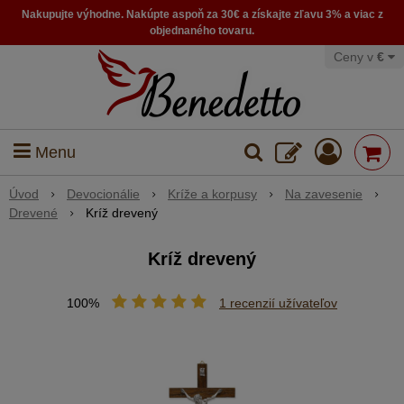
Nakupujte výhodne. Nakúpte aspoň za 30€ a získajte zľavu 3% a viac z
objednaného tovaru.
Ceny v
€
Menu
Úvod
Devocionálie
Kríže a korpusy
Na zavesenie
Drevené
Kríž drevený
Kríž drevený
100%
1
recenzií užívateľov