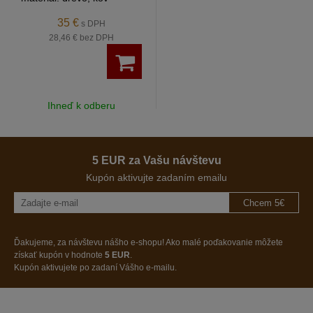
35 €
s DPH
28,46 €
bez DPH
Ihneď k odberu
5 EUR za Vašu návštevu
Kupón aktivujte zadaním emailu
Chcem 5€
Ďakujeme, za návštevu nášho e-shopu! Ako malé poďakovanie môžete
získať kupón v hodnote
5 EUR
.
Kupón aktivujete po zadaní Vášho e-mailu.