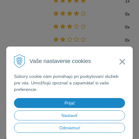
1x
0x
0x
0x
0x
Vaše nastavenie cookies
Súbory cookie nám pomáhajú pri poskytovaní služieb
pre vás. Umožňujú spoznať a zapamätať si vaše
Zákazník
preferencie.
29.9.2025
Prijať
Zákazník neuviedol žiadne slovné hodnotenie.
Nastaviť
Odmietnuť