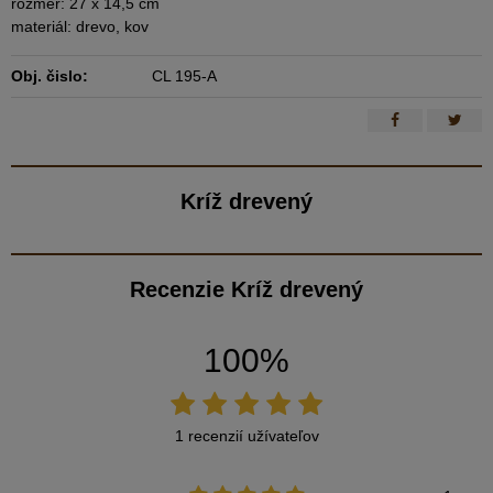
rozmer: 27 x 14,5 cm
materiál: drevo, kov
Obj. čislo:
CL 195-A
Kríž drevený
Recenzie Kríž drevený
100%
1 recenzií užívateľov