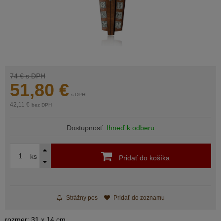
74 €
s DPH
51,80
€
s DPH
42,11 €
bez DPH
Dostupnosť:
Ihneď k odberu
ks
Pridať do košíka
Strážny pes
Pridať do zoznamu
rozmer: 31 x 14 cm