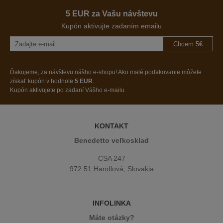
5 EUR za Vašu návštevu
Kupón aktivujte zadaním emailu
Chcem 5€
Ďakujeme, za návštevu nášho e-shopu! Ako malé poďakovanie môžete
získať kupón v hodnote
5 EUR
.
Kupón aktivujete po zadaní Vášho e-mailu.
KONTAKT
Benedetto veľkosklad
CSA 247
972 51 Handlová, Slovakia
INFOLINKA
Máte otázky?