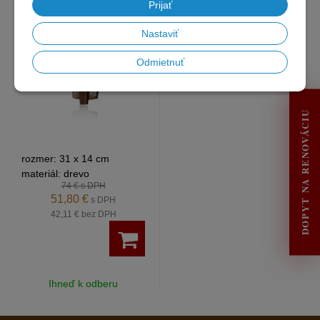
Prijať
Nastaviť
Odmietnuť
DOPYT NA RENOVÁCIU
rozmer: 31 x 14 cm
materiál: drevo
74 €
s DPH
51,80 €
s DPH
42,11 €
bez DPH
Ihneď k odberu