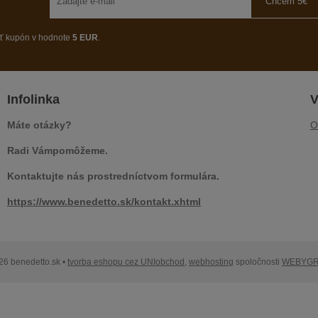
Chcem 5€
ať kupón v hodnote
5 EUR
.
Infolinka
V
Máte otázky?
O
Radi Vámpomôžeme.
Kontaktujte nás prostredníctvom formulára.
https://www.benedetto.sk/kontakt.xhtml
26 benedetto.sk •
tvorba eshopu cez UNIobchod
,
webhosting
spoločnosti
WEBYG