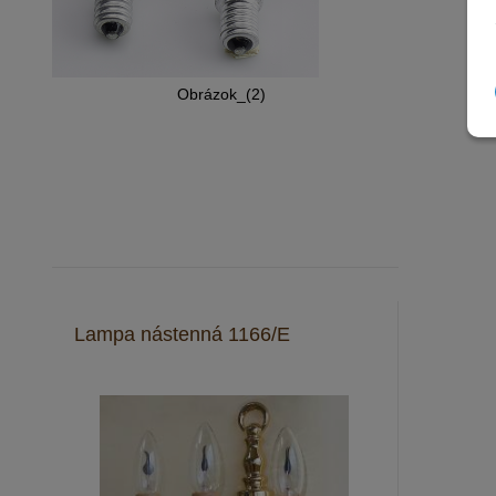
Obrázok_(2)
Lampa nástenná 1166/E