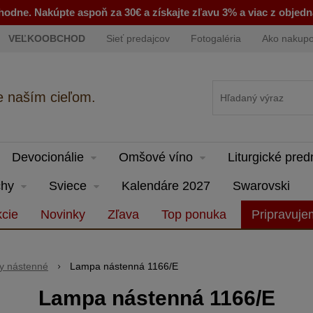
odne. Nakúpte aspoň za 30€ a získajte zľavu 3% a viac z objed
VEĽKOOBCHOD
Sieť predajcov
Fotogaléria
Ako nakup
e naším cieľom.
Devocionálie
Omšové víno
Liturgické pre
hy
Sviece
Kalendáre 2027
Swarovski
cie
Novinky
Zľava
Top ponuka
Pripravuj
y nástenné
Lampa nástenná 1166/E
Lampa nástenná 1166/E