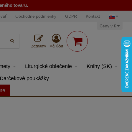
naného tovaru.
ovať
Obchodné podmienky
GDPR
Kontakt
Ceny v
€
Zoznamy
Môj účet
dmety
Liturgické oblečenie
Knihy (SK)
Darčekové poukážky
eme