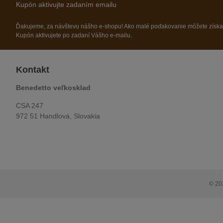
Kupón aktivujte zadaním emailu
Ďakujeme, za návštevu nášho e-shopu! Ako malé poďakovanie môžete získ
Kupón aktivujete po zadaní Vášho e-mailu.
Kontakt
Benedetto veľkosklad
CSA 247
972 51 Handlová, Slovakia
© 20