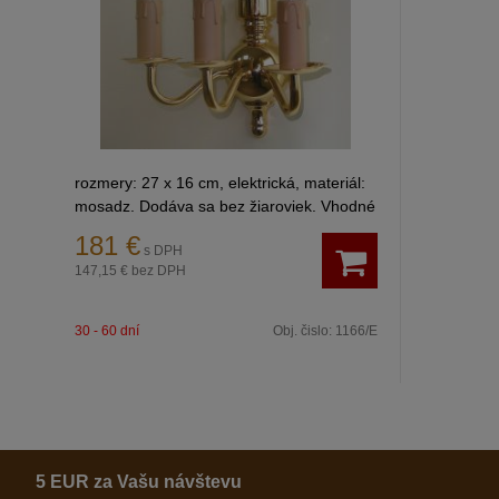
rozmery: 27 x 16 cm, elektrická, materiál:
mosadz. Dodáva sa bez žiaroviek. Vhodné
žiarovky, s nasledujúcimi obj.č.: 306, resp.
181 €
s DPH
307/1.
147,15 €
bez DPH
30 - 60 dní
Obj. čislo:
1166/E
5 EUR za Vašu návštevu