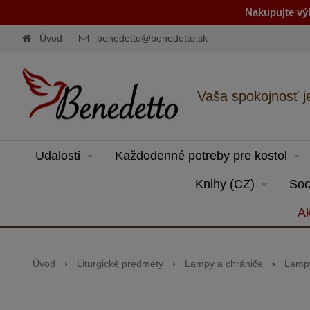
Nakupujte výh
Úvod
benedetto@benedetto.sk
Vaša spokojnosť j
Udalosti
Každodenné potreby pre kostol
Knihy (CZ)
Soc
Ak
Úvod
Liturgické predmety
Lampy a chrániče
Lamp