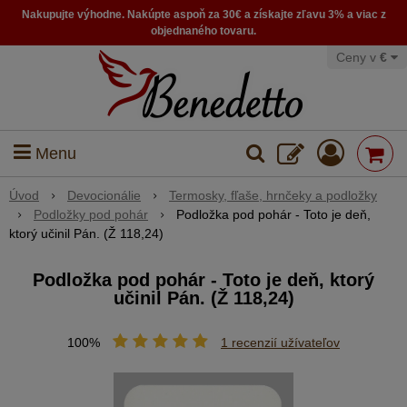
Nakupujte výhodne. Nakúpte aspoň za 30€ a získajte zľavu 3% a viac z
objednaného tovaru.
Ceny v
€
Menu
Úvod
Devocionálie
Termosky, fľaše, hrnčeky a podložky
Podložky pod pohár
Podložka pod pohár - Toto je deň,
ktorý učinil Pán. (Ž 118,24)
Podložka pod pohár - Toto je deň, ktorý
učinil Pán. (Ž 118,24)
100%
1
recenzií užívateľov