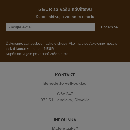
5 EUR za Vašu návštevu
Kupón aktivujte zadaním emailu
Chcem 5€
Ďakujeme, za návštevu nášho e-shopu! Ako malé poďakovanie môžete
získať kupón v hodnote
5 EUR
.
Kupón aktivujete po zadaní Vášho e-mailu.
KONTAKT
Benedetto veľkosklad
CSA 247
972 51 Handlová, Slovakia
INFOLINKA
Máte otázky?