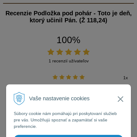
Recenzie Podložka pod pohár - Toto je deň,
ktorý učinil Pán. (Ž 118,24)
100%
1 recenzií užívateľov
1x
0x
Vaše nastavenie cookies
0x
Súbory cookie nám pomáhajú pri poskytovaní služieb
0x
pre vás. Umožňujú spoznať a zapamätať si vaše
preferencie.
0x