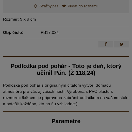
Strážny pes
Pridať do zoznamu
Rozmer: 9 x 9 cm
Obj. čislo:
PB17.024
Podložka pod pohár - Toto je deň, ktorý
učinil Pán. (Ž 118,24)
Podložka pod pohár s originálnym citátom vytvorí domácu
atmosféru pre vás aj vašich hostí. Vyrobená s PVC plastu s
rozmermi 9x9 cm, je pripravená zabrániť odtlačkom na vašom stole
a potešiť každého, kto na ňu vzhliadne:)
Parametre