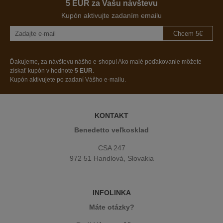
5 EUR za Vašu návštevu
Kupón aktivujte zadaním emailu
Chcem 5€
Ďakujeme, za návštevu nášho e-shopu! Ako malé poďakovanie môžete
získať kupón v hodnote
5 EUR
.
Kupón aktivujete po zadaní Vášho e-mailu.
KONTAKT
Benedetto veľkosklad
CSA 247
972 51 Handlová, Slovakia
INFOLINKA
Máte otázky?