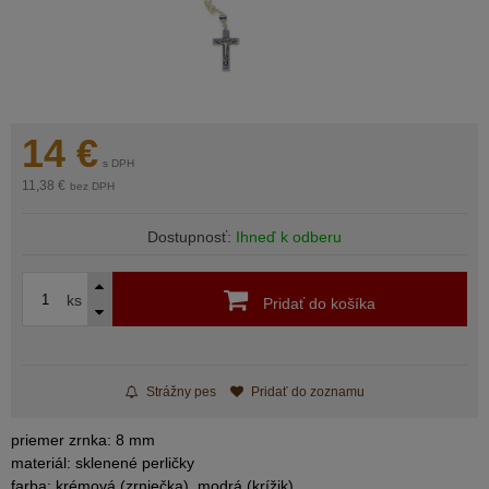
14
€
s DPH
11,38 €
bez DPH
Dostupnosť:
Ihneď k odberu
ks
Pridať do košíka
Strážny pes
Pridať do zoznamu
priemer zrnka: 8 mm
materiál: sklenené perličky
farba: krémová (zrniečka), modrá (krížik)