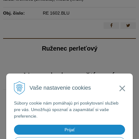
Obj. čislo:
RE 1602.BLU
Ruženec perleťový
Naposledy navštívené
Vaše nastavenie cookies
Súbory cookie nám pomáhajú pri poskytovaní služieb
Ruženec perleťový
pre vás. Umožňujú spoznať a zapamätať si vaše
preferencie.
Prijať