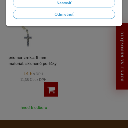
Nastaviť
Odmietnuť
DOPYT NA RENOVÁCIU
priemer zrnka: 8 mm
materiál: sklenené perličky
farba: krémová (zrniečka),
14 €
s DPH
modrá (krížik)
11,38 €
bez DPH
Ihneď k odberu