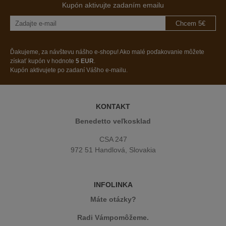
Kupón aktivujte zadaním emailu
Chcem 5€
Ďakujeme, za návštevu nášho e-shopu! Ako malé poďakovanie môžete
získať kupón v hodnote
5 EUR
.
Kupón aktivujete po zadaní Vášho e-mailu.
KONTAKT
Benedetto veľkosklad
CSA 247
972 51 Handlová, Slovakia
INFOLINKA
Máte otázky?
Radi Vámpomôžeme.