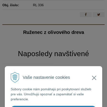
Obj. čislo:
RL 336
Ruženec z olivového dreva
Naposledy navštívené
Ruženec z olivového
Vaše nastavenie cookies
dreva
Súbory cookie nám pomáhajú pri poskytovaní služieb
pre vás. Umožňujú spoznať a zapamätať si vaše
preferencie.