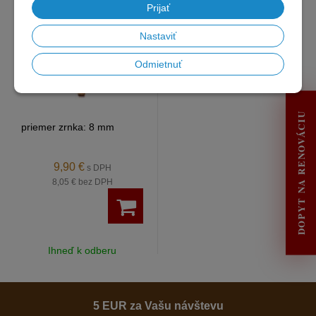
Prijať
Nastaviť
Odmietnuť
DOPYT NA RENOVÁCIU
priemer zrnka: 8 mm
9,90 €
s DPH
8,05 €
bez DPH
Ihneď k odberu
5 EUR za Vašu návštevu