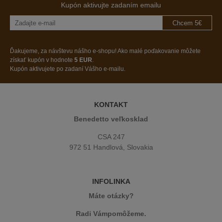
Kupón aktivujte zadaním emailu
Chcem 5€
Ďakujeme, za návštevu nášho e-shopu! Ako malé poďakovanie môžete
získať kupón v hodnote
5 EUR
.
Kupón aktivujete po zadaní Vášho e-mailu.
KONTAKT
Benedetto veľkosklad
CSA 247
972 51 Handlová, Slovakia
INFOLINKA
Máte otázky?
Radi Vámpomôžeme.