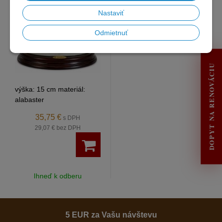
Nastaviť
Odmietnuť
DOPYT NA RENOVÁCIU
výška: 15 cm materiál:
alabaster
35,75 €
s DPH
29,07 €
bez DPH
Ihneď k odberu
5 EUR za Vašu návštevu