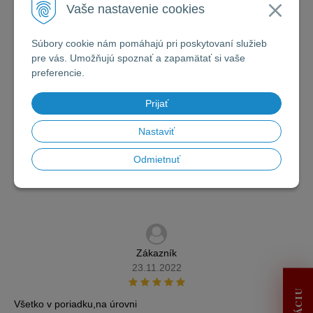
Vaše nastavenie cookies
1 recenzií užívateľov
Súbory cookie nám pomáhajú pri poskytovaní služieb
pre vás. Umožňujú spoznať a zapamätať si vaše
1x
preferencie.
0x
Prijať
0x
Nastaviť
0x
Odmietnuť
0x
Zákazník
23.11.2022
Všetko v poriadku,na úrovni