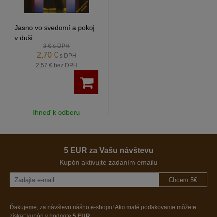
Jasno vo svedomí a pokoj
v duši
3 €
s DPH
2,70 €
s DPH
2,57 €
bez DPH
Ihneď k odberu
5 EUR za Vašu návštevu
Kupón aktivujte zadaním emailu
Chcem 5€
Ďakujeme, za návštevu nášho e-shopu! Ako malé poďakovanie môžete
získať kupón v hodnote
5 EUR
.