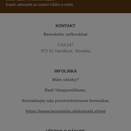
Kupón aktivujete po zadaní Vášho e-mailu.
KONTAKT
Benedetto veľkosklad
CSA 247
972 51 Handlová, Slovakia
INFOLINKA
Máte otázky?
Radi Vámpomôžeme.
Kontaktujte nás prostredníctvom formulára.
https://www.benedetto.sk/kontakt.xhtml