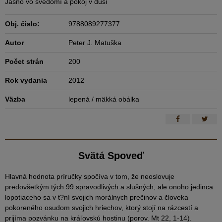
Jasno vo svedomí a pokoj v duši
Obj. čislo:
9788089277377
Autor
Peter J. Matuška
Počet strán
200
Rok vydania
2012
Väzba
lepená / mäkká obálka
Svätá Spoveď
Hlavná hodnota príručky spočíva v tom, že neoslovuje
predovšetkým tých 99 spravodlivých a slušných, ale onoho jedinca
lopotiaceho sa v t?ní svojich morálnych prečinov a človeka
pokoreného osudom svojich hriechov, ktorý stojí na rázcestí a
prijíma pozvánku na kráľovskú hostinu (porov. Mt 22, 1-14).