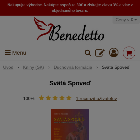
Nakupujte výhodne. Nakúpte aspoň za 30€ a získajte zľavu 3% a viac z
objednaného tovaru.
Ceny v
€
Menu
Úvod
Knihy (SK)
Duchovná formácia
Svätá Spoveď
Svätá Spoveď
100%
1
recenzií užívateľov