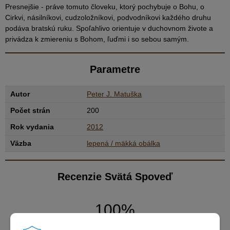
Presnejšie - práve tomuto človeku, ktorý pochybuje o Bohu, o
Cirkvi, násilníkovi, cudzoložníkovi, podvodníkovi každého druhu
podáva bratskú ruku. Spoľahlivo orientuje v duchovnom živote a
privádza k zmiereniu s Bohom, ľuďmi i so sebou samým.
Parametre
Autor
Peter J. Matuška
Počet strán
200
Rok vydania
2012
Väzba
lepená / mäkká obálka
Recenzie Svätá Spoveď
100%