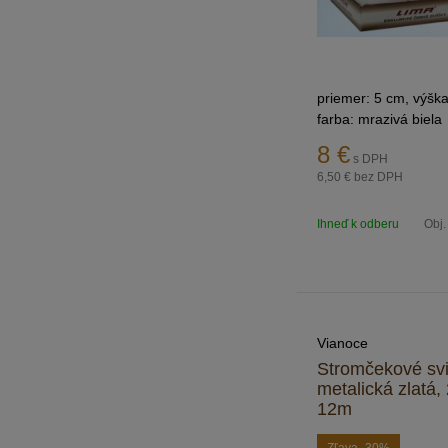
priemer: 5 cm, výšk
farba: mrazivá biela
8
€
s DPH
6,50 €
bez DPH
Ihneď k odberu
Obj.
Vianoce
Stromčekové svi
metalická zlatá,
12m