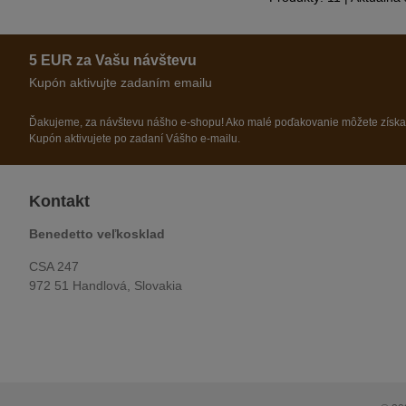
5 EUR za Vašu návštevu
Kupón aktivujte zadaním emailu
Ďakujeme, za návštevu nášho e-shopu! Ako malé poďakovanie môžete získ
Kupón aktivujete po zadaní Vášho e-mailu.
Kontakt
Benedetto veľkosklad
CSA 247
972 51 Handlová, Slovakia