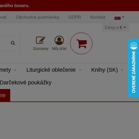
naného tovaru.
ovať
Obchodné podmienky
GDPR
Kontakt
Ceny v
€
Zoznamy
Môj účet
dmety
Liturgické oblečenie
Knihy (SK)
Darčekové poukážky
eme