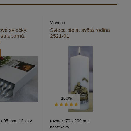
Vianoce
vé sviečky,
Svieca biela, svätá rodina
 strieborná,
2521-01
m
100%
 x 95 mm, 12 ks v
rozmer: 70 x 200 mm
nestekavá