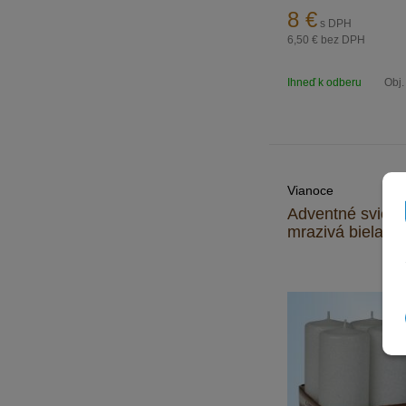
8
€
s DPH
6,50 €
bez DPH
Ihneď k odberu
Obj.
Vianoce
Adventné sviece,
mrazivá biela, 