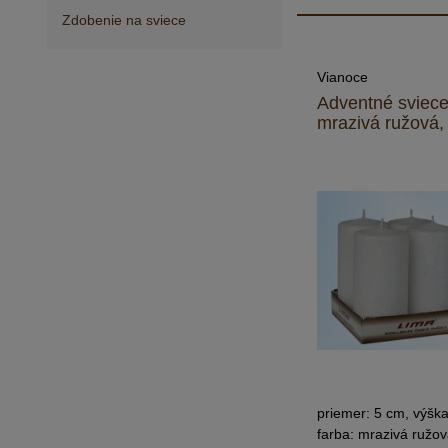
Zdobenie na sviece
Vianoce
Adventné sviece,
mrazivá ružová,
priemer: 5 cm, výšk
farba: mrazivá ružo