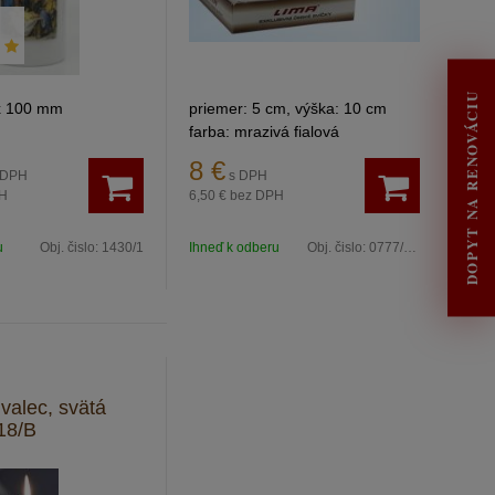
DOPYT NA RENOVÁCIU
x 100 mm
priemer: 5 cm, výška: 10 cm
farba: mrazivá fialová
8
€
 DPH
s DPH
H
6,50 €
bez DPH
u
Obj. čislo:
1430/1
Ihneď k odberu
Obj. čislo:
0777/42z
valec, svätá
18/B