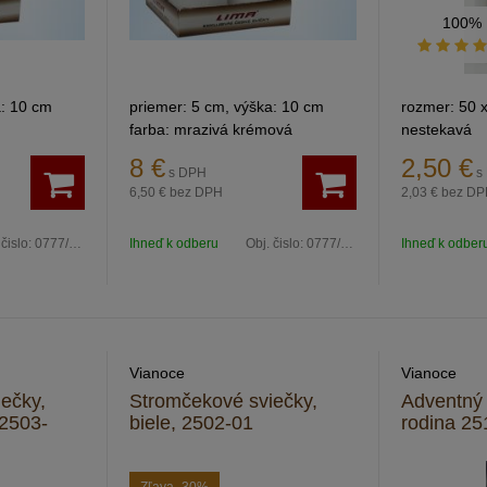
100%
a: 10 cm
priemer: 5 cm, výška: 10 cm
rozmer: 50 
farba: mrazivá krémová
nestekavá
8
€
2,50
€
s DPH
s
6,50 €
bez DPH
2,03 €
bez DP
 čislo:
0777/32z
Ihneď k odberu
Obj. čislo:
0777/39z
Ihneď k odber
Vianoce
Vianoce
ečky,
Stromčekové sviečky,
Adventný 
 2503-
biele, 2502-01
rodina 25