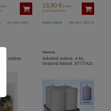
ická strieborná
13,90
€
 DPH
s DPH
H
11,30 €
bez DPH
u
Obj. čislo:
2503-13m
Ihneď k odberu
Obj. čislo:
2521-01
Vianoce
vätá rodina
Advetné sviece, 4 ks,
mrazivá fialová, 0777/42z