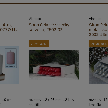
Vianoce
Vianoce
 4 ks,
Stromčekové sviečky,
Stromčeko
 0777/11z
červené, 2502-02
metalická
2503-13
Zľava
-30%
Zľava
-30%
a: 10 cm
rozmery: 12 x 95 mm, 12 ks v
rozmery: 12
vá
krabičke
krabičke