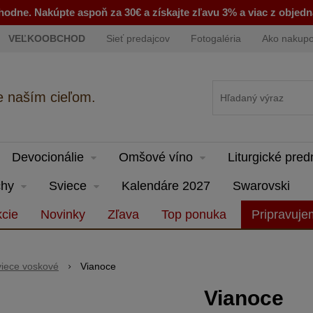
odne. Nakúpte aspoň za 30€ a získajte zľavu 3% a viac z objed
VEĽKOOBCHOD
Sieť predajcov
Fotogaléria
Ako nakup
e naším cieľom.
Devocionálie
Omšové víno
Liturgické pre
hy
Sviece
Kalendáre 2027
Swarovski
cie
Novinky
Zľava
Top ponuka
Pripravuj
iece voskové
Vianoce
Vianoce