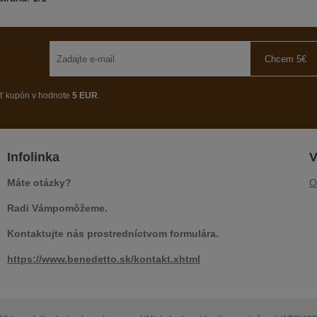
Chcem 5€
ať kupón v hodnote
5 EUR
.
Infolinka
V
Máte otázky?
O
Radi Vámpomôžeme.
Kontaktujte nás prostredníctvom formulára.
https://www.benedetto.sk/kontakt.xhtml