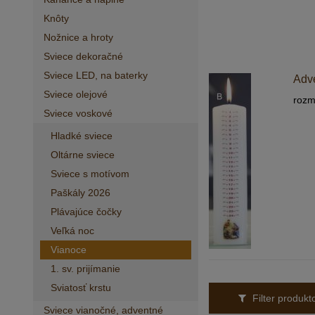
Knôty
Nožnice a hroty
Sviece dekoračné
Sviece LED, na baterky
Adve
Sviece olejové
rozm
Sviece voskové
Hladké sviece
Oltárne sviece
Sviece s motívom
Paškály 2026
Plávajúce čočky
Veľká noc
Vianoce
1. sv. prijímanie
Sviatosť krstu
Filter produk
Sviece vianočné, adventné