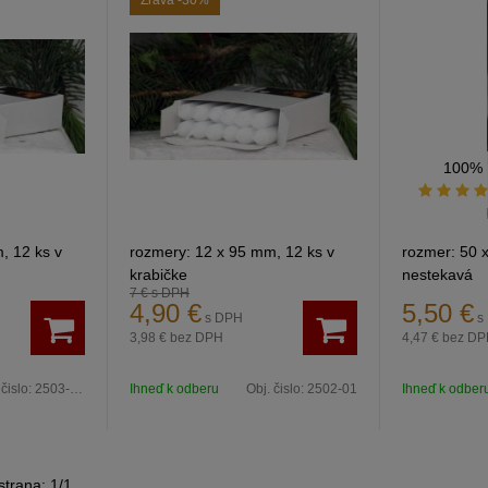
Zľava
-30%
100%
, 12 ks v
rozmery: 12 x 95 mm, 12 ks v
rozmer: 50 
krabičke
nestekavá
7 €
s DPH
á
farba: biela
4,90
€
5,50
€
s DPH
s
3,98 €
bez DPH
4,47 €
bez DP
 čislo:
2503-12m
Ihneď k odberu
Obj. čislo:
2502-01
Ihneď k odber
 strana:
1
/
1