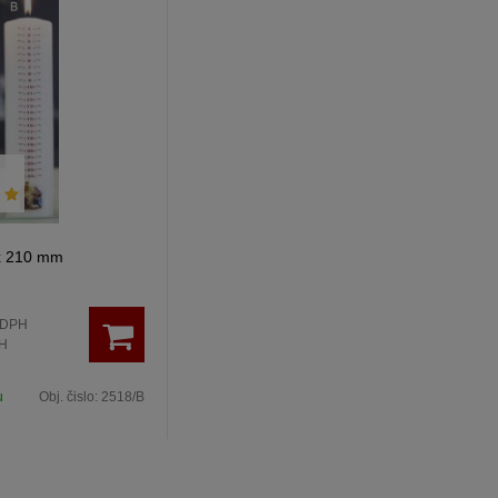
x 210 mm
 DPH
H
u
Obj. čislo:
2518/B