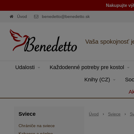
Nakupujte výh
Úvod
benedetto@benedetto.sk
Vaša spokojnosť j
Udalosti
Každodenné potreby pre kostol
Knihy (CZ)
Soc
Ak
Sviece
Úvod
Sviece
Sv
Chrániče na sviece
Kahance a náplne