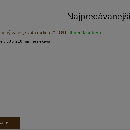
Najpredávanejš
ntný valec, svätá rodina 2518/B
-
Ihneď k odberu
er: 50 x 210 mm nestekavá
tov