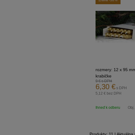
Zľava
-30%
rozmery: 12 x 95 mm
krabičke
9 €
s DPH
farba: metalická zlat
6,30
€
s DPH
5,12 €
bez DPH
Ihneď k odberu
Obj.
Produkty:
11
| Aktuálna